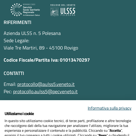
RIFERIMENTI
Azienda ULSS n. 5 Polesana
Sede Legale:
Viale Tre Martiri, 89 - 45100 Rovigo
Codice Fiscale/Partita Iva: 01013470297
CONTATTI
Email:
protocollo@aulss5.veneto.it
Pec:
protocollo.aulss5@pecveneto.it
SEGUICI SU
Informativa sulla privacy
Utilizziamo i cookie
In questo sito utilizziamo cookie tecnici, di terze parti, profilazione e altre tecnologie
che raccolgono dati della tua navigazione per analizzare l’utilizzo, migliorare la tua
esperienza e personalizzare il contenuto e la pubblicità. Cliccando su “
Accetta
”,
Informativa privacy
esprimi il tuo consenso a tutti i cookie utilizzati. Cliccando su "
Nega
" o chiudendo il