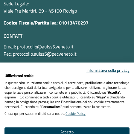
Sede Legale:
Viale Tre Martiri, 89 - 45100 Rovigo
Codice Fiscale/Partita Iva: 01013470297
CONTATTI
Email:
protocollo@aulss5.veneto.it
Pec:
protocollo.aulss5@pecveneto.it
SEGUICI SU
Informativa sulla privacy
Utilizziamo i cookie
In questo sito utilizziamo cookie tecnici, di terze parti, profilazione e altre tecnologie
che raccolgono dati della tua navigazione per analizzare l’utilizzo, migliorare la tua
esperienza e personalizzare il contenuto e la pubblicità. Cliccando su “
Accetta
”,
Informativa privacy
esprimi il tuo consenso a tutti i cookie utilizzati. Cliccando su "
Nega
" o chiudendo il
banner, la navigazione proseguirà con l’installazione dei soli cookie strettamente
necessari. Cliccando su "
Personalizza
" puoi personalizzare la tua scelta.
Dichiarazione di accessibilità
Clicca qui per saperne di più sulla nostra
Cookie Policy
.
Note legali
Accetto
Cookies policy