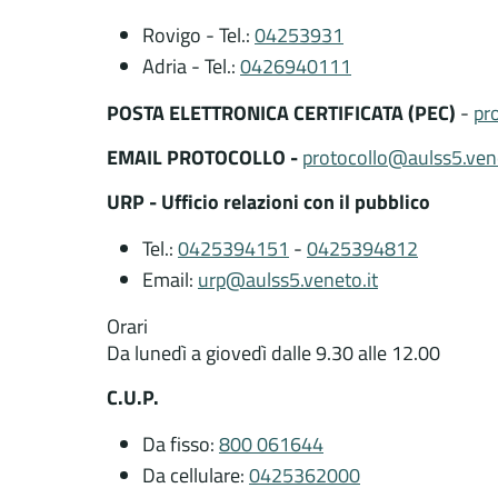
Rovigo - Tel.:
04253931
Adria - Tel.:
0426940111
POSTA ELETTRONICA CERTIFICATA (PEC)
-
pr
EMAIL PROTOCOLLO -
protocollo@aulss5.vene
URP - Ufficio relazioni con il pubblico
Tel.:
0425394151
-
0425394812
Email:
urp@aulss5.veneto.it
Orari
Da lunedì a giovedì dalle 9.30 alle 12.00
C.U.P.
Da fisso:
800 061644
Da cellulare:
0425362000