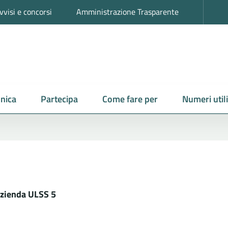
vvisi e concorsi
Amministrazione Trasparente
nica
Partecipa
Come fare per
Numeri utili
'Azienda ULSS 5