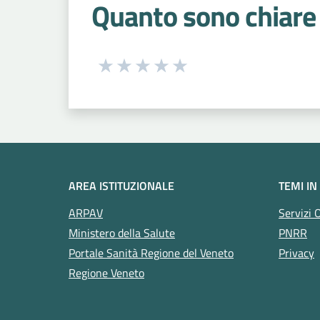
Quanto sono chiare 
Seleziona una valutazione da 1 a 5
Valuta 1 stelle su 5
Valuta 2 stelle su 5
Valuta 3 stelle su 5
Valuta 4 stelle su 5
Valuta 5 stelle su 5
AREA ISTITUZIONALE
TEMI IN
ARPAV
Servizi 
Ministero della Salute
PNRR
Portale Sanità Regione del Veneto
Privacy
Regione Veneto