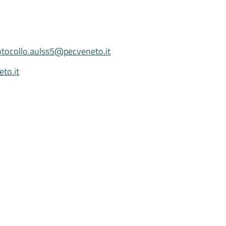
otocollo.aulss5@pecveneto.it
to.it