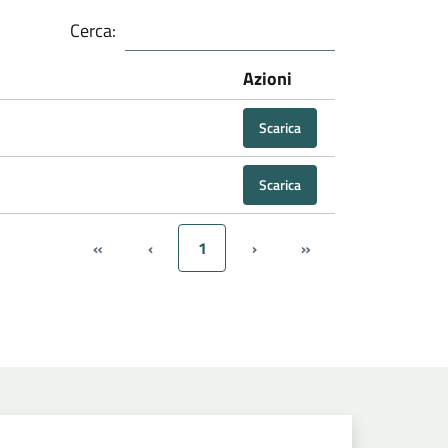
Cerca:
Azioni
Scarica
Scarica
«
‹
1
›
»