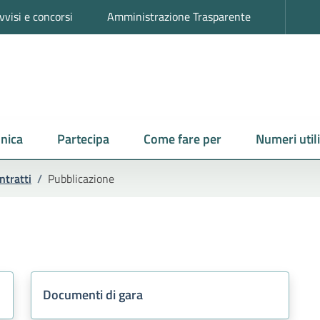
vvisi e concorsi
Amministrazione Trasparente
nica
Partecipa
Come fare per
Numeri utili
ntratti
/
Pubblicazione
Documenti di gara