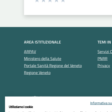
Valuta 1 stelle su 5
Valuta 2 stelle su 5
Valuta 3 stelle su 5
Valuta 4 stelle su 5
Valuta 5 stelle su 5
AREA ISTITUZIONALE
TEMI IN
ARPAV
Servizi 
Ministero della Salute
PNRR
Portale Sanità Regione del Veneto
Privacy
Regione Veneto
Informativa sul
Utilizziamo i cookie