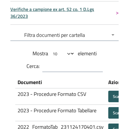
Verifiche a campione ex art. 52 co. 1 D.Lgs
36/2023
Filtra documenti per cartella
Filtra documenti per cartella
Mostra
elementi
Cerca:
Documenti
Azioni
2023 - Procedure Formato CSV
Scarica
2023 - Procedure Formato Tabellare
Scarica
2022_FormatoTab_231124170401.csv