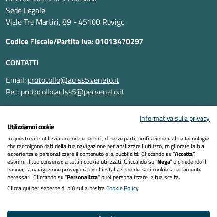
Sede Legale:
Viale Tre Martiri, 89 - 45100 Rovigo
Codice Fiscale/Partita Iva: 01013470297
CONTATTI
Email:
protocollo@aulss5.veneto.it
Pec:
protocollo.aulss5@pecveneto.it
SEGUICI SU
Informativa sulla privacy
Utilizziamo i cookie
In questo sito utilizziamo cookie tecnici, di terze parti, profilazione e altre tecnologie
che raccolgono dati della tua navigazione per analizzare l’utilizzo, migliorare la tua
esperienza e personalizzare il contenuto e la pubblicità. Cliccando su “
Accetta
”,
Informativa privacy
esprimi il tuo consenso a tutti i cookie utilizzati. Cliccando su "
Nega
" o chiudendo il
banner, la navigazione proseguirà con l’installazione dei soli cookie strettamente
necessari. Cliccando su "
Personalizza
" puoi personalizzare la tua scelta.
Dichiarazione di accessibilità
Clicca qui per saperne di più sulla nostra
Cookie Policy
.
Note legali