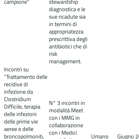
campione"
stewardship
diagnostica e le
sue ricadute sia
in termini di
appropriatezza
prescrittiva degli
antibiotici che di
risk
management.
Incontri su
“Trattamento delle
recidive di
infezione da
Clostridium
N° 3 incontri in
Difficile, terapia
modalità Meet
delle infezioni
con i MMG in
delle prime vie
collaborazione
aeree e delle
con i Medici
broncopolmoniti,
Umano
Giugno 