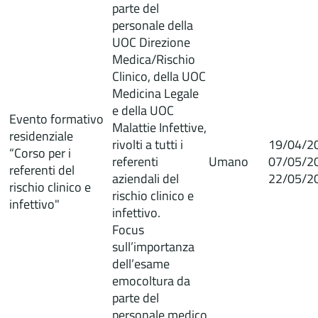
parte del
personale della
UOC Direzione
Medica/Rischio
Clinico, della UOC
Medicina Legale
e della UOC
Evento formativo
Malattie Infettive,
residenziale
rivolti a tutti i
19/04/2
“Corso per i
referenti
Umano
07/05/2
referenti del
aziendali del
22/05/2
rischio clinico e
rischio clinico e
infettivo"
infettivo.
Focus
sull’importanza
dell’esame
emocoltura da
parte del
personale medico