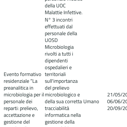
della UOC
Malattie Infettive.
N° 3 incontri
effettuati dal
personale della
UOSD
Microbiologia
rivolti a tutti i
dipendenti
ospedalieri e
Evento formativo
territoriali
residenziale “La
sull'importanza
preanalitica in
del prelievo
microbiologia per il
microbiologico e
21/05/2
personale dei
della sua corretta
Umano
06/06/2
reparti: prelievo,
tracciabilità
20/09/2
accettazione e
informatica nella
gestione del
gestione della