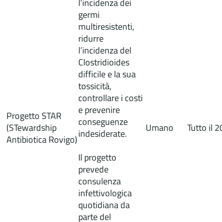
l’incidenza dei
germi
multiresistenti,
ridurre
l’incidenza del
Clostridioides
difficile e la sua
tossicità,
controllare i costi
e prevenire
Progetto STAR
conseguenze
(STewardship
Umano
Tutto il 
indesiderate.
Antibiotica Rovigo)
Il progetto
prevede
consulenza
infettivologica
quotidiana da
parte del