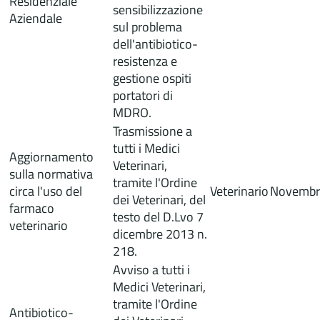
Residenziale
sensibilizzazione
Aziendale
sul problema
dell'antibiotico-
resistenza e
gestione ospiti
portatori di
MDRO.
Trasmissione a
tutti i Medici
Aggiornamento
Veterinari,
sulla normativa
tramite l'Ordine
circa l'uso del
Veterinario
Novembr
dei Veterinari, del
farmaco
testo del D.Lvo 7
veterinario
dicembre 2013 n.
218.
Avviso a tutti i
Medici Veterinari,
tramite l'Ordine
Antibiotico-