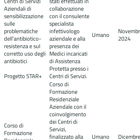
Centri di Servizi
stati effettuati in
Aziendali di
collaborazione
sensibilizzazione
con il consulente
sulle
specialista
problematiche
infettivologo
Novembr
Umano
dell'antibiotico-
aziendale e alla
2024
resistenza e sul
presenza dei
corretto uso degli
Medici incaricati
antibiotici
di Assistenza
Protetta presso i
Progetto STAR+
Centri di Servizi.
Corso di
Formazione
Residenziale
Aziendale con il
coinvolgimento
dei Centri di
Corso di
Servizi,
Formazione
finalizzato alla
Umano
Dicembr