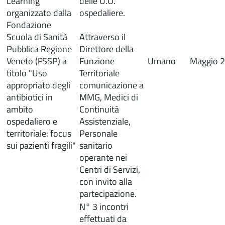
Learning
delle U.O.
organizzato dalla
ospedaliere.
Fondazione
Scuola di Sanità
Attraverso il
Pubblica Regione
Direttore della
Veneto (FSSP) a
Funzione
Umano
Maggio 
titolo "Uso
Territoriale
appropriato degli
comunicazione a
antibiotici in
MMG, Medici di
ambito
Continuità
ospedaliero e
Assistenziale,
territoriale: focus
Personale
sui pazienti fragili"
sanitario
operante nei
Centri di Servizi,
con invito alla
partecipazione.
N° 3 incontri
effettuati da