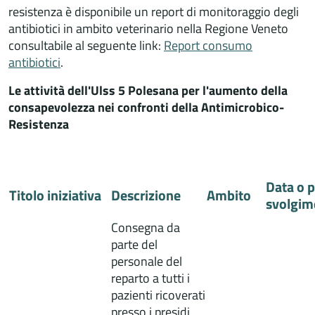
resistenza è disponibile un report di monitoraggio degli
antibiotici in ambito veterinario nella Regione Veneto
consultabile al seguente link:
Report consumo
antibiotici
.
Le attività dell'Ulss 5 Polesana per l'aumento della
consapevolezza nei confronti della Antimicrobico-
Resistenza
Data o p
Titolo iniziativa
Descrizione
Ambito
svolgim
Consegna da
parte del
personale del
reparto a tutti i
pazienti ricoverati
presso i presidi