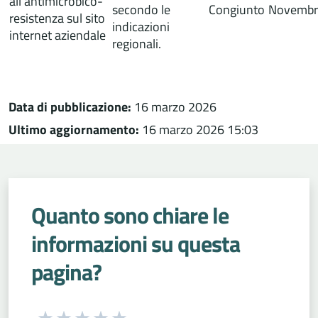
all’antimicrobico-
secondo le
Congiunto
Novembr
resistenza sul sito
indicazioni
internet aziendale
regionali.
Data di pubblicazione:
16 marzo 2026
Ultimo aggiornamento:
16 marzo 2026 15:03
Quanto sono chiare le
informazioni su questa
pagina?
Seleziona una valutazione da 1 a 5 stelle