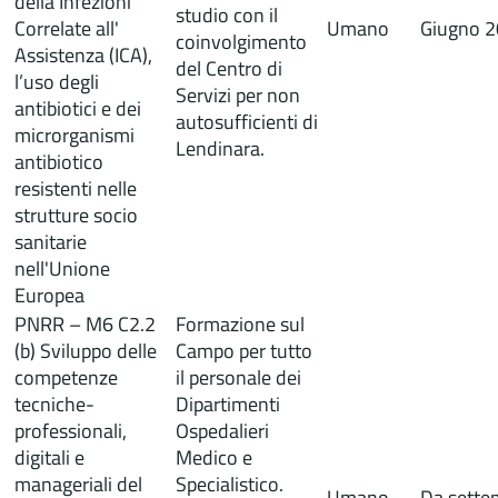
della Infezioni
studio con il
Correlate all'
Umano
Giugno 
coinvolgimento
Assistenza (ICA),
del Centro di
l’uso degli
Servizi per non
antibiotici e dei
autosufficienti di
microrganismi
Lendinara.
antibiotico
resistenti nelle
strutture socio
sanitarie
nell'Unione
Europea
PNRR – M6 C2.2
Formazione sul
(b) Sviluppo delle
Campo per tutto
competenze
il personale dei
tecniche-
Dipartimenti
professionali,
Ospedalieri
digitali e
Medico e
manageriali del
Specialistico.
Umano
Da sette