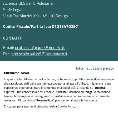
Azienda ULSS n. 5 Polesana
Sede Legale:
Viale Tre Martiri, 89 - 45100 Rovigo
Codice Fiscale/Partita Iva: 01013470297
CONTATTI
Email:
protocollo@aulss5.veneto.it
Pec:
protocollo.aulss5@pecveneto.it
SEGUICI SU
Informativa sulla privacy
Utilizziamo i cookie
In questo sito utilizziamo cookie tecnici, di terze parti, profilazione e altre tecnologie
che raccolgono dati della tua navigazione per analizzare l’utilizzo, migliorare la tua
esperienza e personalizzare il contenuto e la pubblicità. Cliccando su “
Accetta
”,
Informativa privacy
esprimi il tuo consenso a tutti i cookie utilizzati. Cliccando su "
Nega
" o chiudendo il
banner, la navigazione proseguirà con l’installazione dei soli cookie strettamente
necessari. Cliccando su "
Personalizza
" puoi personalizzare la tua scelta.
Dichiarazione di accessibilità
Clicca qui per saperne di più sulla nostra
Cookie Policy
.
Note legali