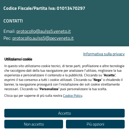
Codice Fiscale/Partita Iva: 01013470297
CONTATTI
Email:
protocollo@aulss5.veneto.it
Pec:
protocollo.aulss5@pecveneto.it
SEGUICI SU
Informativa sulla privacy
Utilizziamo i cookie
In questo sito utilizziamo cookie tecnici, di terze parti, profilazione e altre tecnologie
che raccolgono dati della tua navigazione per analizzare l’utilizzo, migliorare la tua
esperienza e personalizzare il contenuto e la pubblicità. Cliccando su “
Accetta
”,
Informativa privacy
esprimi il tuo consenso a tutti i cookie utilizzati. Cliccando su "
Nega
" o chiudendo il
banner, la navigazione proseguirà con l’installazione dei soli cookie strettamente
necessari. Cliccando su "
Personalizza
" puoi personalizzare la tua scelta.
Dichiarazione di accessibilità
Clicca qui per saperne di più sulla nostra
Cookie Policy
.
Note legali
Accetto
Cookies policy
Non accetto
Più opzioni
Mappa del sito