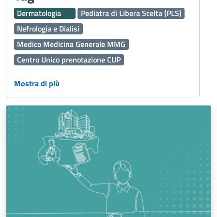
Dermatologia
Pediatra di Libera Scelta (PLS)
Nefrologia e Dialisi
Medico Medicina Generale MMG
Centro Unico prenotazione CUP
Assistenza Territoriale
Ginecologia e Ostetricia
Mostra di più
Vaccinazioni
Interaziendale
Percorso Diagnostico Terapeutico Assistenziale PDTA
118
Medicina Generale
Oculistica
Emergenza Sanitaria
Servizi Online
Servizi Distrettuali
Operatori Socio Sanitari OSS
Continuità assistenziale ex Guardia Medica
Presidi Territoriali
Disabilità
Sport
Cure Palliative
Igiene Alimenti
Caldo
Prenotazioni
Fascicolo Sanitario Elettronico FSE