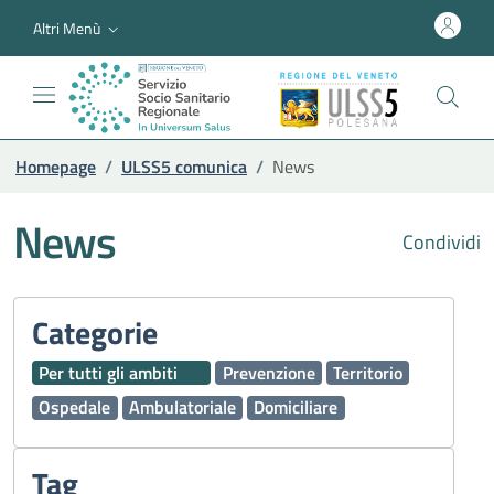
Altri Menù
Homepage
/
ULSS5 comunica
/
News
News
Condividi
Categorie
Per tutti gli ambiti
Prevenzione
Territorio
Ospedale
Ambulatoriale
Domiciliare
Tag