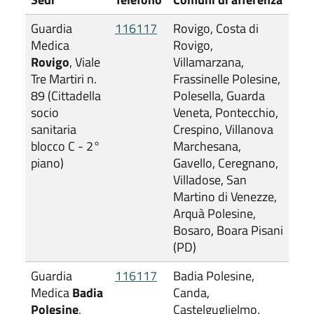
Guardia
116117
Rovigo, Costa di
Medica
Rovigo,
Rovigo
, Viale
Villamarzana,
Tre Martiri n.
Frassinelle Polesine,
89 (Cittadella
Polesella, Guarda
socio
Veneta, Pontecchio,
sanitaria
Crespino, Villanova
blocco C - 2°
Marchesana,
piano)
Gavello, Ceregnano,
Villadose, San
Martino di Venezze,
Arquà Polesine,
Bosaro, Boara Pisani
(PD)
Guardia
116117
Badia Polesine,
Medica
Badia
Canda,
Polesine
,
Castelguglielmo,