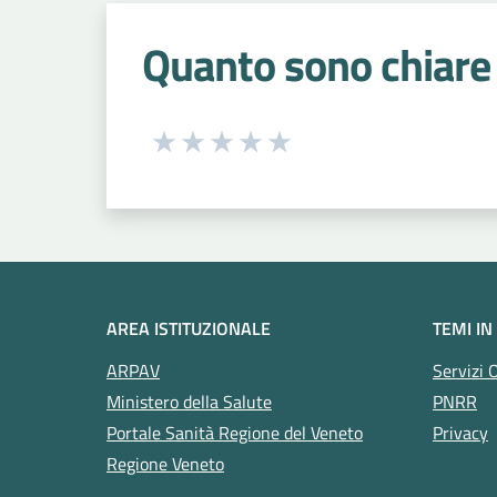
Quanto sono chiare 
Seleziona una valutazione da 1 a 5
Valuta 1 stelle su 5
Valuta 2 stelle su 5
Valuta 3 stelle su 5
Valuta 4 stelle su 5
Valuta 5 stelle su 5
AREA ISTITUZIONALE
TEMI IN
ARPAV
Servizi 
Ministero della Salute
PNRR
Portale Sanità Regione del Veneto
Privacy
Regione Veneto