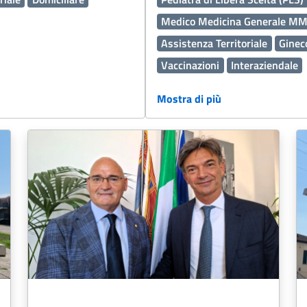
Medico Medicina Generale M
Assistenza Territoriale
Gineco
Vaccinazioni
Interaziendale
Percorso Diagnostico Terapeut
Mostra di più
Medicina Generale
Oculistica
Servizi Distrettuali
Operatori
Continuità assistenziale ex Gu
Disabilità
Sport
Cure Pallia
Fascicolo Sanitario Elettronico
Oncologia
Edilizia
Malattie
Accreditamento
Salute Ment
Vaccini
Malattie rare
Viole
Medicina generale
Prevenzio