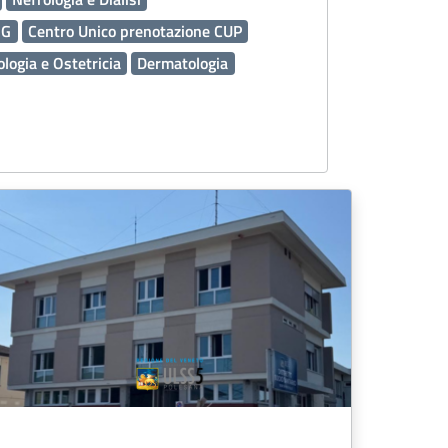
MG
Centro Unico prenotazione CUP
logia e Ostetricia
Dermatologia
ico Assistenziale PDTA
118
Emergenza Sanitaria
Servizi Online
 Socio Sanitari OSS
ardia Medica
Presidi Territoriali
tive
Igiene Alimenti
Caldo
Prenotazioni
 FSE
Medicina Trasfusionale
Inclusione
Tumori
Laboratorio Analisi
Cardiologia
ale
Agricoltura
Percorso Nascita
nza di genere
Chirurgia Generale
Turismo
ne
Esenzioni
Urologia