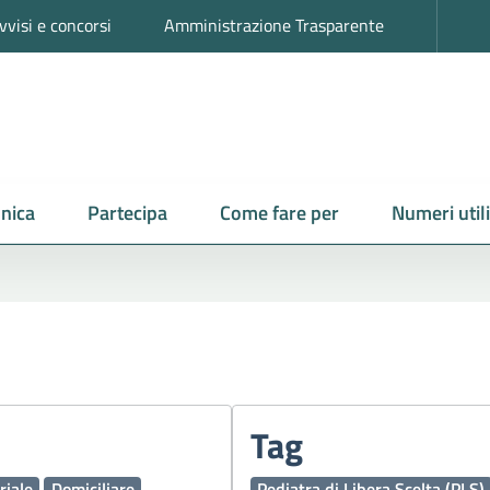
vvisi e concorsi
Amministrazione Trasparente
nica
Partecipa
Come fare per
Numeri utili
Tag
riale
Domiciliare
Pediatra di Libera Scelta (PLS)