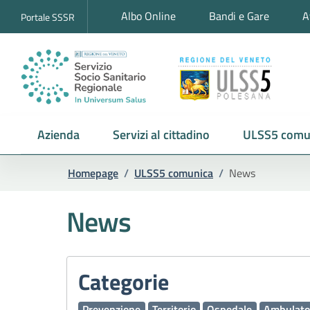
Albo Online
Bandi e Gare
A
Portale SSSR
Azienda
Servizi al cittadino
ULSS5 comu
Homepage
/
ULSS5 comunica
/
News
News
Categorie
Prevenzione
Territorio
Ospedale
Ambulato