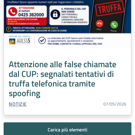
Attenzione alle false chiamate
dal CUP: segnalati tentativi di
truffa telefonica tramite
spoofing
TIPO CONTENUTO:
NOTIZIE
07/05/2026
Carica più elementi