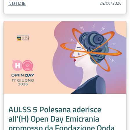
TIPO CONTENUTO:
NOTIZIE
24/06/2026
AULSS 5 Polesana aderisce
all’(H) Open Day Emicrania
promosso da Fondazione Onda