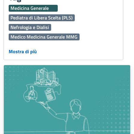
Medicina Generale
Pediatra di Libera Scelta (PLS)
Nefrologia e Dialisi
Medico Medicina Generale MMG
Centro Unico prenotazione CUP
Mostra di più
Assistenza Territoriale
Ginecologia e Ostetricia
Dermatologia
Vaccinazioni
Interaziendale
Percorso Diagnostico Terapeutico Assistenziale PDTA
118
Oculistica
Emergenza Sanitaria
Servizi Online
Servizi Distrettuali
Operatori Socio Sanitari OSS
Continuità assistenziale ex Guardia Medica
Presidi Territoriali
Disabilità
Sport
Cure Palliative
Igiene Alimenti
Caldo