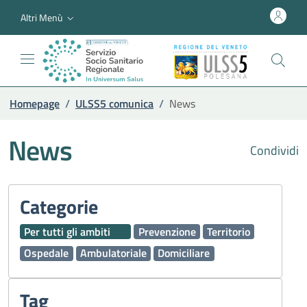
Altri Menù
Homepage
/
ULSS5 comunica
/
News
News
Condividi
Categorie
Per tutti gli ambiti
Prevenzione
Territorio
Ospedale
Ambulatoriale
Domiciliare
Tag