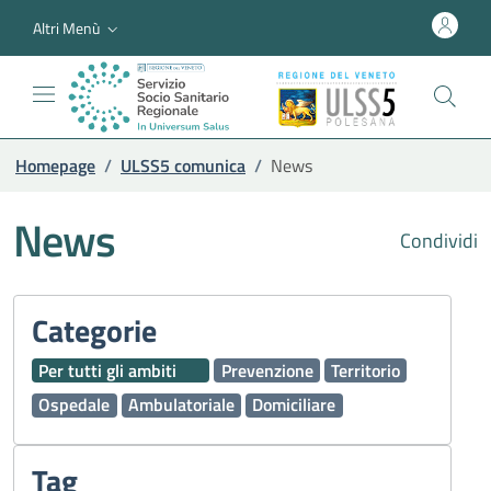
Altri Menù
Homepage
/
ULSS5 comunica
/
News
News
Condividi
Categorie
Per tutti gli ambiti
Prevenzione
Territorio
Ospedale
Ambulatoriale
Domiciliare
Tag