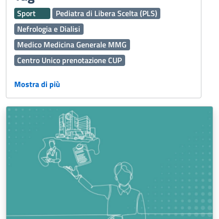
Sport
Pediatra di Libera Scelta (PLS)
Nefrologia e Dialisi
Medico Medicina Generale MMG
Centro Unico prenotazione CUP
Assistenza Territoriale
Ginecologia e Ostetricia
Mostra di più
Dermatologia
Vaccinazioni
Interaziendale
Percorso Diagnostico Terapeutico Assistenziale PDTA
118
Medicina Generale
Oculistica
Emergenza Sanitaria
Servizi Online
Servizi Distrettuali
Operatori Socio Sanitari OSS
Continuità assistenziale ex Guardia Medica
Presidi Territoriali
Disabilità
Cure Palliative
Igiene Alimenti
Caldo
Prenotazioni
Fascicolo Sanitario Elettronico FSE