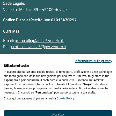
Sede Legale:
Viale Tre Martiri, 89 - 45100 Rovigo
Codice Fiscale/Partita Iva: 01013470297
CONTATTI
Email:
protocollo@aulss5.veneto.it
Pec:
protocollo.aulss5@pecveneto.it
SEGUICI SU
Informativa sulla privacy
Utilizziamo i cookie
In questo sito utilizziamo cookie tecnici, di terze parti, profilazione e altre tecnologie
che raccolgono dati della tua navigazione per analizzare l’utilizzo, migliorare la tua
esperienza e personalizzare il contenuto e la pubblicità. Cliccando su “
Accetta
”,
Informativa privacy
esprimi il tuo consenso a tutti i cookie utilizzati. Cliccando su "
Nega
" o chiudendo il
banner, la navigazione proseguirà con l’installazione dei soli cookie strettamente
necessari. Cliccando su "
Personalizza
" puoi personalizzare la tua scelta.
Dichiarazione di accessibilità
Clicca qui per saperne di più sulla nostra
Cookie Policy
.
Note legali
Accetto
Cookies policy