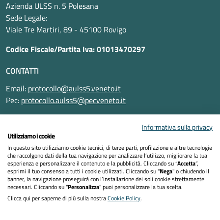
Azienda ULSS n. 5 Polesana
Sede Legale:
Viale Tre Martiri, 89 - 45100 Rovigo
Codice Fiscale/Partita Iva: 01013470297
CONTATTI
Email:
protocollo@aulss5.veneto.it
Pec:
protocollo.aulss5@pecveneto.it
SEGUICI SU
Informativa sulla privacy
Utilizziamo i cookie
In questo sito utilizziamo cookie tecnici, di terze parti, profilazione e altre tecnologie
che raccolgono dati della tua navigazione per analizzare l’utilizzo, migliorare la tua
esperienza e personalizzare il contenuto e la pubblicità. Cliccando su “
Accetta
”,
Informativa privacy
esprimi il tuo consenso a tutti i cookie utilizzati. Cliccando su "
Nega
" o chiudendo il
banner, la navigazione proseguirà con l’installazione dei soli cookie strettamente
necessari. Cliccando su "
Personalizza
" puoi personalizzare la tua scelta.
Dichiarazione di accessibilità
Clicca qui per saperne di più sulla nostra
Cookie Policy
.
Note legali