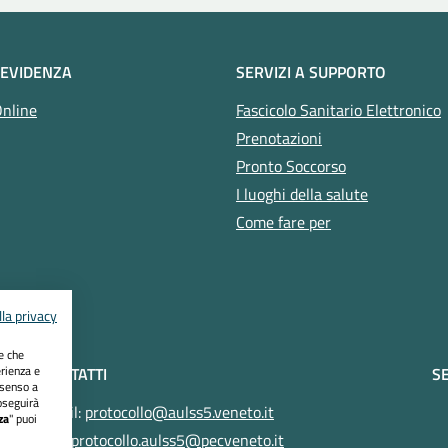
 EVIDENZA
SERVIZI A SUPPORTO
Online
Fascicolo Sanitario Elettronico
Prenotazioni
Pronto Soccorso
I luoghi della salute
Come fare per
la privacy
ie che
erienza e
CONTATTI
SE
nsenso a
oseguirà
Email:
protocollo@aulss5.veneto.it
za
" puoi
Pec:
protocollo.aulss5@pecveneto.it