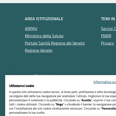
AREA ISTITUZIONALE
TEMI IN
ARPAV
Servizi 
Ministero della Salute
PNRR
Portale Sanità Regione del Veneto
Privacy
Regione Veneto
Informativa sul
Utilizziamo i cookie
In questo sito utilizziamo cookie tecnici, di terze parti, profilazione e altre tecnolog
raccolgono dati della tua navigazione per analizzare l’utilizzo, migliorare la tua esp
RIFERIMENTI
personalizzare il contenuto e la pubblicità. Cliccando su “
Accetta
”, esprimi il tuo co
tutti i cookie utilizzati. Cliccando su "
Nega
" o chiudendo il banner, la navigazione pr
Azienda ULSS n. 5 Polesana
con l’installazione dei soli cookie strettamente necessari. Cliccando su "
Personaliz
personalizzare la tua scelta.
Sede Legale: