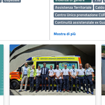
Assistenza Territoriale
Caldo
Centro Unico prenotazione CU
Continuità assistenziale ex Gu
Dermatologia
Disabilità
Edi
Mostra di più
Fascicolo Sanitario Elettronico
Igiene Alimenti
Inclusione
Medicina Generale
Medicina 
Medico Medicina Generale M
Oncologia
Operatori Socio Sa
Percorso Diagnostico Terapeut
Prenotazioni
Presidi Territori
Servizi Distrettuali
Servizi O
Vaccinazioni
Vaccini
Intera