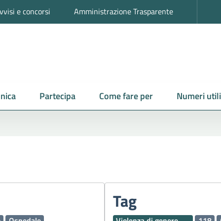
vvisi e concorsi
Amministrazione Trasparente
nica
Partecipa
Come fare per
Numeri utili
Tag
o
Ospedale
Violenza di genere
118