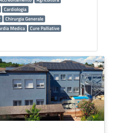
Cardiologia
P
Chirurgia Generale
ardia Medica
Cure Palliative
lizia
Emergenza Sanitaria
Esenzioni
 FSE
Ginecologia e Ostetricia
Laboratorio Analisi
Malattie
Malattie rare
generale
Medicina Trasfusionale
MG
Nefrologia e Dialisi
Oculistica
nitari OSS
Pediatra di Libera Scelta (PLS)
ico Assistenziale PDTA
Percorso Nascita
ali
Prevenzione
Salute Mentale
nline
Sport
Tumori
Turismo
Urologia
ziendale