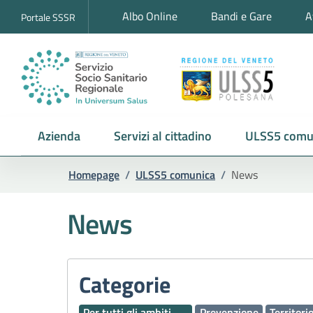
Albo Online
Bandi e Gare
A
Portale SSSR
Azienda
Servizi al cittadino
ULSS5 comu
Homepage
/
ULSS5 comunica
/
News
News
Categorie
Per tutti gli ambiti
Prevenzione
Territori