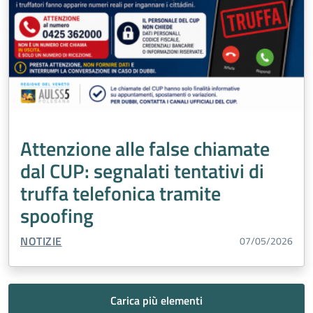
Attenzione alle false chiamate
dal CUP: segnalati tentativi di
truffa telefonica tramite
spoofing
TIPO CONTENUTO:
NOTIZIE
07/05/2026
Carica più elementi