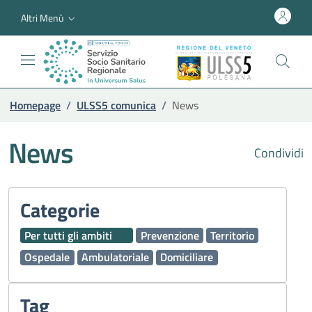
Altri Menù
Homepage
/
ULSS5 comunica
/
News
News
Condividi
Categorie
Per tutti gli ambiti
Prevenzione
Territorio
Ospedale
Ambulatoriale
Domiciliare
Tag