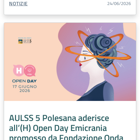
TIPO CONTENUTO:
NOTIZIE
24/06/2026
AULSS 5 Polesana aderisce
all’(H) Open Day Emicrania
promosso da Fondazione Onda