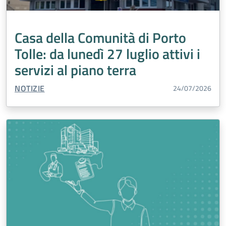
Prenotazioni
Fascicolo Sanitario Elettronico FSE
Medicina Trasfusionale
Inclusione
Oncologia
Casa della Comunità di Porto
Edilizia
Malattie
Tumori
Laboratorio Analisi
Tolle: da lunedì 27 luglio attivi i
Cardiologia
Accreditamento
Salute Mentale
servizi al piano terra
Agricoltura
Percorso Nascita
Vaccini
TIPO CONTENUTO:
NOTIZIE
24/07/2026
Malattie rare
Violenza di genere
Chirurgia Generale
Turismo
Medicina generale
Prevenzione
Esenzioni
Urologia