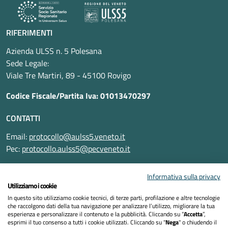
RIFERIMENTI
Azienda ULSS n. 5 Polesana
Sede Legale:
Viale Tre Martiri, 89 - 45100 Rovigo
Codice Fiscale/Partita Iva: 01013470297
CONTATTI
Email:
protocollo@aulss5.veneto.it
Pec:
protocollo.aulss5@pecveneto.it
SEGUICI SU
Informativa sulla privacy
Utilizziamo i cookie
In questo sito utilizziamo cookie tecnici, di terze parti, profilazione e altre tecnologie
che raccolgono dati della tua navigazione per analizzare l’utilizzo, migliorare la tua
esperienza e personalizzare il contenuto e la pubblicità. Cliccando su “
Accetta
”,
Informativa privacy
esprimi il tuo consenso a tutti i cookie utilizzati. Cliccando su "
Nega
" o chiudendo il