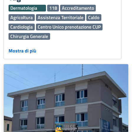
Dermatologia
118
Accreditamento
Agricoltura
Assistenza Territoriale
Caldo
Cardiologia
Centro Unico prenotazione CUP
Chirurgia Generale
Continuità assistenziale ex Guardia Medica
Mostra di più
Cure Palliative
Disabilità
Edilizia
Emergenza Sanitaria
Esenzioni
Fascicolo Sanitario Elettronico FSE
Ginecologia e Ostetricia
Igiene Alimenti
Inclusione
Laboratorio Analisi
Malattie
Malattie rare
Medicina Generale
Medicina generale
Medicina Trasfusionale
Medico Medicina Generale MMG
Nefrologia e Dialisi
Oculistica
Oncologia