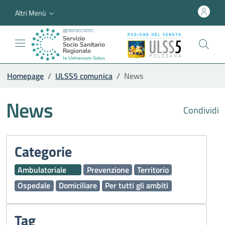
Altri Menù
Homepage
/
ULSS5 comunica
/
News
News
Condividi
Categorie
Ambulatoriale
Prevenzione
Territorio
Ospedale
Domiciliare
Per tutti gli ambiti
Tag