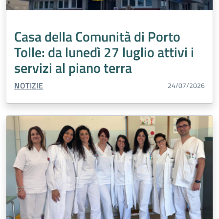
Operatori Socio Sanitari OSS
Pediatra di Libera Scelta (PLS)
Casa della Comunità di Porto
Percorso Diagnostico Terapeutico Assistenziale PDTA
Tolle: da lunedì 27 luglio attivi i
Percorso Nascita
Prenotazioni
servizi al piano terra
Presidi Territoriali
Prevenzione
Salute Mentale
TIPO CONTENUTO:
NOTIZIE
24/07/2026
Servizi Distrettuali
Servizi Online
Sport
Tumori
Turismo
Urologia
Vaccinazioni
Vaccini
Violenza di genere
Interaziendale