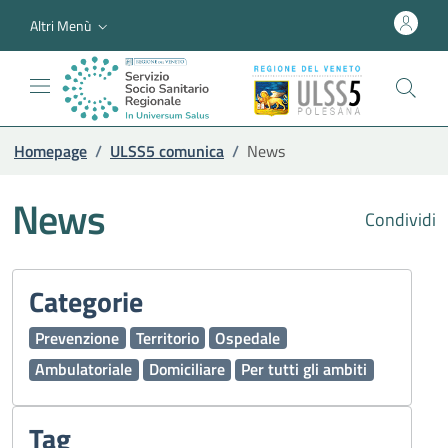
Altri Menù
Homepage
/
ULSS5 comunica
/
News
News
Condividi
Categorie
Prevenzione
Territorio
Ospedale
Ambulatoriale
Domiciliare
Per tutti gli ambiti
Tag