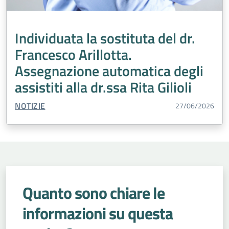
Medicina Trasfusionale
Inclusione
Oncologia
Edilizia
Malattie
Tumori
Laboratorio Analisi
Individuata la sostituta del dr.
Cardiologia
Accreditamento
Salute Mentale
Francesco Arillotta.
Agricoltura
Percorso Nascita
Vaccini
Assegnazione automatica degli
Malattie rare
Violenza di genere
assistiti alla dr.ssa Rita Gilioli
Chirurgia Generale
Turismo
Medicina generale
TIPO CONTENUTO:
NOTIZIE
27/06/2026
Prevenzione
Esenzioni
Urologia
Quanto sono chiare le
informazioni su questa