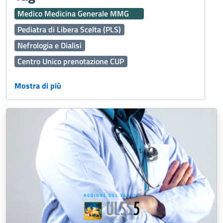
Medico Medicina Generale MMG
Pediatra di Libera Scelta (PLS)
Nefrologia e Dialisi
Centro Unico prenotazione CUP
Assistenza Territoriale
Ginecologia e Ostetricia
Mostra di più
Dermatologia
Vaccinazioni
Interaziendale
Percorso Diagnostico Terapeutico Assistenziale PDTA
118
Medicina Generale
Oculistica
Emergenza Sanitaria
Servizi Online
Servizi Distrettuali
Operatori Socio Sanitari OSS
Continuità assistenziale ex Guardia Medica
Presidi Territoriali
Disabilità
Sport
Cure Palliative
Igiene Alimenti
Caldo
Prenotazioni
Fascicolo Sanitario Elettronico FSE