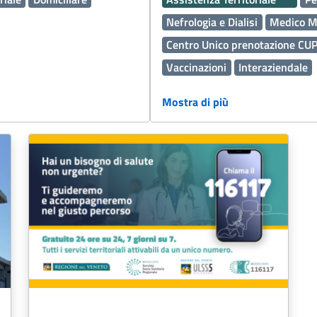
Nefrologia e Dialisi
Medico M
Centro Unico prenotazione CU
Vaccinazioni
Interaziendale
Percorso Diagnostico Terapeut
Mostra di più
Medicina Generale
Oculistica
Servizi Distrettuali
Operatori
Continuità assistenziale ex Gu
Disabilità
Sport
Cure Pallia
Fascicolo Sanitario Elettronico
Oncologia
Edilizia
Malattie
Accreditamento
Salute Ment
Vaccini
Malattie rare
Viole
Medicina generale
Prevenzio