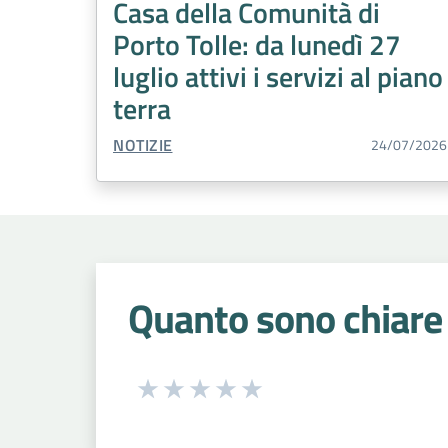
Casa della Comunità di
Porto Tolle: da lunedì 27
luglio attivi i servizi al piano
terra
TIPO CONTENUTO:
NOTIZIE
24/07/2026
Quanto sono chiare 
Seleziona una valutazione da 1 a 5
Valuta 1 stelle su 5
Valuta 2 stelle su 5
Valuta 3 stelle su 5
Valuta 4 stelle su 5
Valuta 5 stelle su 5