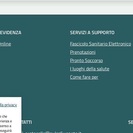
 EVIDENZA
SERVIZI A SUPPORTO
Online
Fascicolo Sanitario Elettronico
Prenotazioni
Pronto Soccorso
I luoghi della salute
Come fare per
la privacy
ie che
erienza e
CONTATTI
SE
nsenso a
oseguirà