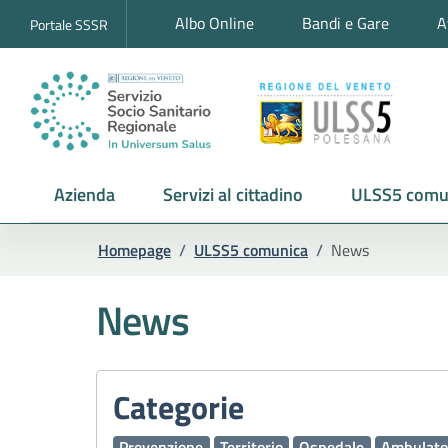
Albo Online
Bandi e Gare
A
Portale SSSR
Azienda
Servizi al cittadino
ULSS5 comu
Homepage
/
ULSS5 comunica
/
News
News
Categorie
Prevenzione
Territorio
Ospedale
Ambulato