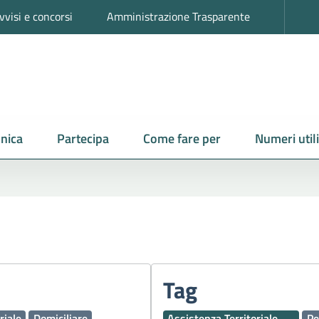
vvisi e concorsi
Amministrazione Trasparente
nica
Partecipa
Come fare per
Numeri utili
Tag
riale
Domiciliare
Assistenza Territoriale
Pe