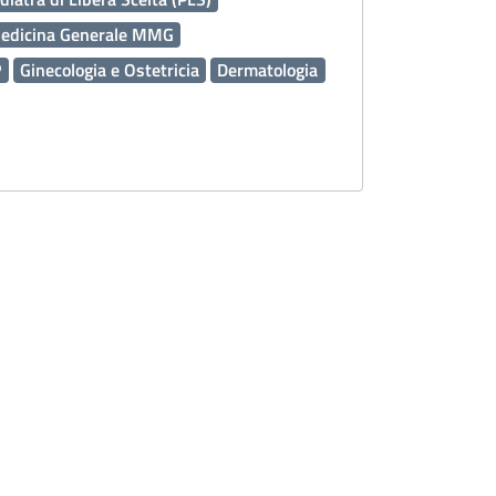
edicina Generale MMG
P
Ginecologia e Ostetricia
Dermatologia
ico Assistenziale PDTA
118
Emergenza Sanitaria
Servizi Online
 Socio Sanitari OSS
ardia Medica
Presidi Territoriali
tive
Igiene Alimenti
Caldo
Prenotazioni
 FSE
Medicina Trasfusionale
Inclusione
Tumori
Laboratorio Analisi
Cardiologia
ale
Agricoltura
Percorso Nascita
nza di genere
Chirurgia Generale
Turismo
ne
Esenzioni
Urologia