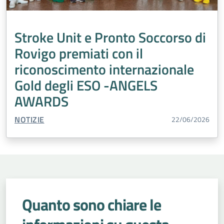
Medicina Trasfusionale
Inclusione
Oncologia
Edilizia
Malattie
Tumori
Laboratorio Analisi
Stroke Unit e Pronto Soccorso di
Cardiologia
Accreditamento
Salute Mentale
Rovigo premiati con il
Agricoltura
Percorso Nascita
Vaccini
riconoscimento internazionale
Malattie rare
Violenza di genere
Gold degli ESO -ANGELS
Chirurgia Generale
Turismo
Medicina generale
AWARDS
Prevenzione
Esenzioni
Urologia
TIPO CONTENUTO:
NOTIZIE
22/06/2026
Quanto sono chiare le