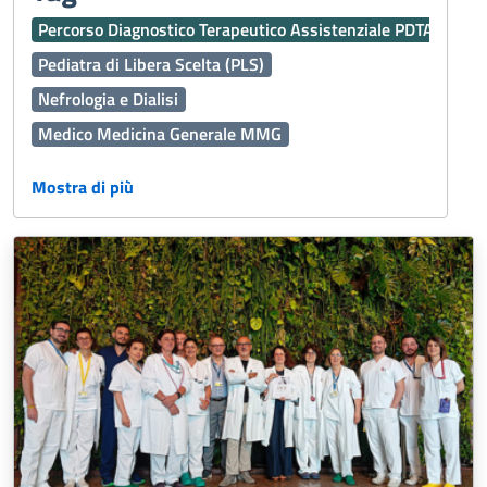
Percorso Diagnostico Terapeutico Assistenziale PDTA
Pediatra di Libera Scelta (PLS)
Nefrologia e Dialisi
Medico Medicina Generale MMG
Centro Unico prenotazione CUP
Mostra di più
Assistenza Territoriale
Ginecologia e Ostetricia
Dermatologia
Vaccinazioni
Interaziendale
118
Medicina Generale
Oculistica
Emergenza Sanitaria
Servizi Online
Servizi Distrettuali
Operatori Socio Sanitari OSS
Continuità assistenziale ex Guardia Medica
Presidi Territoriali
Disabilità
Sport
Cure Palliative
Igiene Alimenti
Caldo
Prenotazioni
Fascicolo Sanitario Elettronico FSE