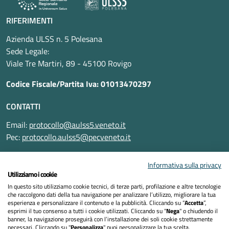
RIFERIMENTI
Azienda ULSS n. 5 Polesana
Sede Legale:
Viale Tre Martiri, 89 - 45100 Rovigo
Codice Fiscale/Partita Iva: 01013470297
CONTATTI
Email:
protocollo@aulss5.veneto.it
Pec:
protocollo.aulss5@pecveneto.it
SEGUICI SU
Informativa sulla privacy
Utilizziamo i cookie
In questo sito utilizziamo cookie tecnici, di terze parti, profilazione e altre tecnologie
che raccolgono dati della tua navigazione per analizzare l’utilizzo, migliorare la tua
esperienza e personalizzare il contenuto e la pubblicità. Cliccando su “
Accetta
”,
Informativa privacy
esprimi il tuo consenso a tutti i cookie utilizzati. Cliccando su "
Nega
" o chiudendo il
banner, la navigazione proseguirà con l’installazione dei soli cookie strettamente
necessari. Cliccando su "
Personalizza
" puoi personalizzare la tua scelta.