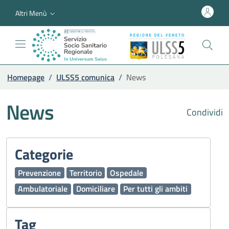
Altri Menù
Homepage
/
ULSS5 comunica
/
News
News
Condividi
Categorie
Prevenzione
Territorio
Ospedale
Ambulatoriale
Domiciliare
Per tutti gli ambiti
Tag