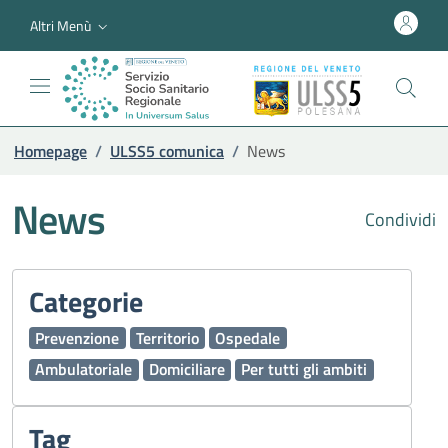
Altri Menù
Homepage
/
ULSS5 comunica
/
News
News
Condividi
Categorie
Prevenzione
Territorio
Ospedale
Ambulatoriale
Domiciliare
Per tutti gli ambiti
Tag