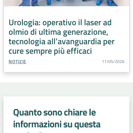
Operatori Socio Sanitari OSS
Pediatra di Libera Scelta (PLS)
Urologia: operativo il laser ad
Percorso Diagnostico Terapeutico Assistenziale PDTA
olmio di ultima generazione,
Percorso Nascita
Prenotazioni
tecnologia all’avanguardia per
Presidi Territoriali
Prevenzione
Salute Mentale
cure sempre più efficaci
Servizi Distrettuali
Servizi Online
Sport
TIPO CONTENUTO:
NOTIZIE
11/05/2026
Tumori
Turismo
Vaccinazioni
Vaccini
Violenza di genere
Interaziendale
Quanto sono chiare le
informazioni su questa