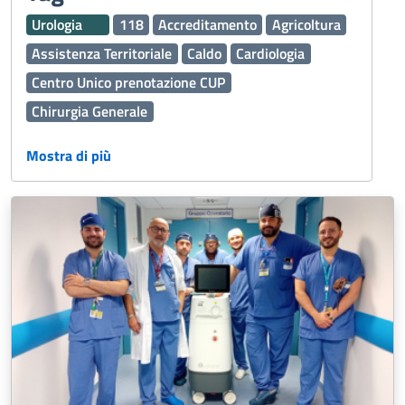
Urologia
118
Accreditamento
Agricoltura
Assistenza Territoriale
Caldo
Cardiologia
Centro Unico prenotazione CUP
Chirurgia Generale
Continuità assistenziale ex Guardia Medica
Mostra di più
Cure Palliative
Dermatologia
Disabilità
Edilizia
Emergenza Sanitaria
Esenzioni
Fascicolo Sanitario Elettronico FSE
Ginecologia e Ostetricia
Igiene Alimenti
Inclusione
Laboratorio Analisi
Malattie
Malattie rare
Medicina Generale
Medicina generale
Medicina Trasfusionale
Medico Medicina Generale MMG
Nefrologia e Dialisi
Oculistica
Oncologia