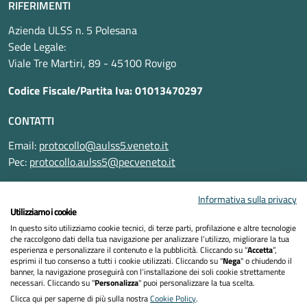
RIFERIMENTI
Azienda ULSS n. 5 Polesana
Sede Legale:
Viale Tre Martiri, 89 - 45100 Rovigo
Codice Fiscale/Partita Iva: 01013470297
CONTATTI
Email:
protocollo@aulss5.veneto.it
Pec:
protocollo.aulss5@pecveneto.it
SEGUICI SU
Informativa sulla privacy
Utilizziamo i cookie
In questo sito utilizziamo cookie tecnici, di terze parti, profilazione e altre tecnologie
che raccolgono dati della tua navigazione per analizzare l’utilizzo, migliorare la tua
esperienza e personalizzare il contenuto e la pubblicità. Cliccando su “
Accetta
”,
Informativa privacy
esprimi il tuo consenso a tutti i cookie utilizzati. Cliccando su "
Nega
" o chiudendo il
banner, la navigazione proseguirà con l’installazione dei soli cookie strettamente
necessari. Cliccando su "
Personalizza
" puoi personalizzare la tua scelta.
Dichiarazione di accessibilità
Clicca qui per saperne di più sulla nostra
Cookie Policy
.