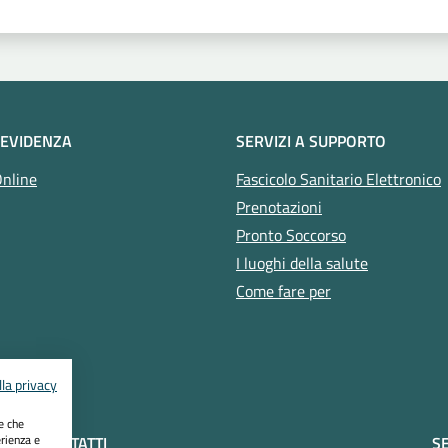
 EVIDENZA
SERVIZI A SUPPORTO
Online
Fascicolo Sanitario Elettronico
Prenotazioni
Pronto Soccorso
I luoghi della salute
Come fare per
la privacy
ie che
erienza e
CONTATTI
SE