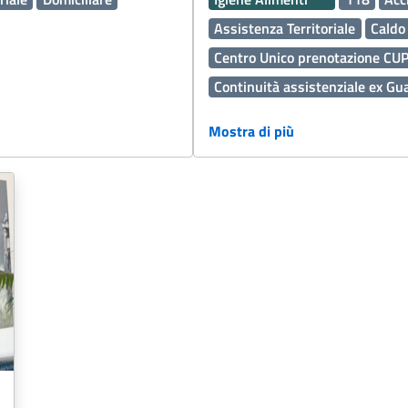
Assistenza Territoriale
Caldo
Centro Unico prenotazione CU
Continuità assistenziale ex Gu
Dermatologia
Disabilità
Edi
Mostra di più
Fascicolo Sanitario Elettronico
Laboratorio Analisi
Malattie
Medicina generale
Medicina 
Medico Medicina Generale M
Oncologia
Operatori Socio Sa
Percorso Diagnostico Terapeut
Prenotazioni
Presidi Territori
Servizi Distrettuali
Servizi O
Vaccinazioni
Vaccini
Violen