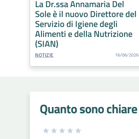
La Dr.ssa Annamaria Del
Sole è il nuovo Direttore del
Servizio di Igiene degli
Alimenti e della Nutrizione
(SIAN)
TIPO CONTENUTO:
NOTIZIE
16/06/2026
Quanto sono chiare 
Seleziona una valutazione da 1 a 5
Valuta 1 stelle su 5
Valuta 2 stelle su 5
Valuta 3 stelle su 5
Valuta 4 stelle su 5
Valuta 5 stelle su 5