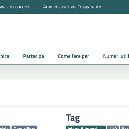
vvisi e concorsi
Amministrazione Trasparente
nica
Partecipa
Come fare per
Numeri utili
Tag
riale
Domiciliare
Igiene Alimenti
118
Acc