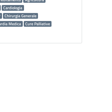
Cardiologia
P
Chirurgia Generale
ardia Medica
Cure Palliative
lizia
Emergenza Sanitaria
Esenzioni
 FSE
Ginecologia e Ostetricia
Inclusione
Malattie rare
Medicina Generale
Trasfusionale
MG
Nefrologia e Dialisi
Oculistica
nitari OSS
Pediatra di Libera Scelta (PLS)
ico Assistenziale PDTA
Percorso Nascita
ali
Prevenzione
Salute Mentale
nline
Sport
Tumori
Turismo
Urologia
za di genere
Interaziendale