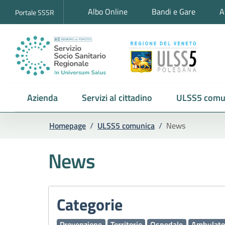
Albo Online
Bandi e Gare
A
Portale SSSR
Azienda
Servizi al cittadino
ULSS5 comu
Homepage
/
ULSS5 comunica
/
News
News
Categorie
Prevenzione
Territorio
Ospedale
Ambulato