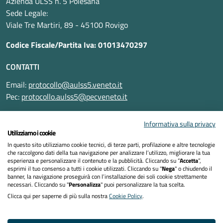
Azienda ULSS n. 5 Polesana
Sede Legale:
Viale Tre Martiri, 89 - 45100 Rovigo
Codice Fiscale/Partita Iva: 01013470297
CONTATTI
Email:
protocollo@aulss5.veneto.it
Pec:
protocollo.aulss5@pecveneto.it
SEGUICI SU
Informativa sulla privacy
Utilizziamo i cookie
In questo sito utilizziamo cookie tecnici, di terze parti, profilazione e altre tecnologie
che raccolgono dati della tua navigazione per analizzare l’utilizzo, migliorare la tua
esperienza e personalizzare il contenuto e la pubblicità. Cliccando su “
Accetta
”,
Informativa privacy
esprimi il tuo consenso a tutti i cookie utilizzati. Cliccando su "
Nega
" o chiudendo il
banner, la navigazione proseguirà con l’installazione dei soli cookie strettamente
necessari. Cliccando su "
Personalizza
" puoi personalizzare la tua scelta.
Dichiarazione di accessibilità
Clicca qui per saperne di più sulla nostra
Cookie Policy
.
Note legali