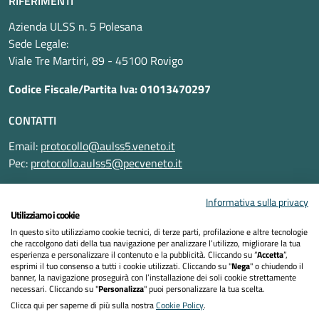
RIFERIMENTI
Azienda ULSS n. 5 Polesana
Sede Legale:
Viale Tre Martiri, 89 - 45100 Rovigo
Codice Fiscale/Partita Iva: 01013470297
CONTATTI
Email:
protocollo@aulss5.veneto.it
Pec:
protocollo.aulss5@pecveneto.it
SEGUICI SU
Informativa sulla privacy
Utilizziamo i cookie
In questo sito utilizziamo cookie tecnici, di terze parti, profilazione e altre tecnologie
che raccolgono dati della tua navigazione per analizzare l’utilizzo, migliorare la tua
esperienza e personalizzare il contenuto e la pubblicità. Cliccando su “
Accetta
”,
Informativa privacy
esprimi il tuo consenso a tutti i cookie utilizzati. Cliccando su "
Nega
" o chiudendo il
banner, la navigazione proseguirà con l’installazione dei soli cookie strettamente
necessari. Cliccando su "
Personalizza
" puoi personalizzare la tua scelta.
Dichiarazione di accessibilità
Clicca qui per saperne di più sulla nostra
Cookie Policy
.