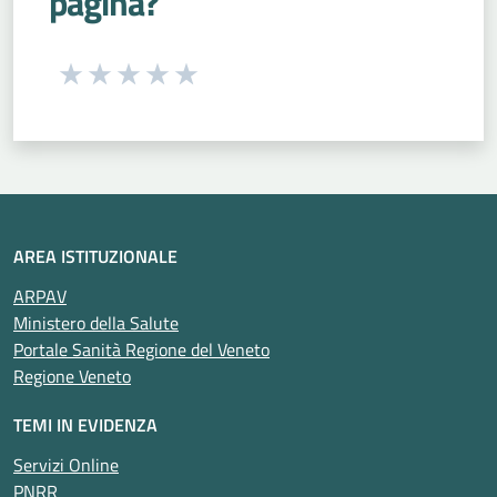
pagina?
Seleziona una valutazione da 1 a 5 stelle
Valuta 1 stelle su 5
Valuta 2 stelle su 5
Valuta 3 stelle su 5
Valuta 4 stelle su 5
Valuta 5 stelle su 5
AREA ISTITUZIONALE
ARPAV
Ministero della Salute
Portale Sanità Regione del Veneto
Regione Veneto
TEMI IN EVIDENZA
Servizi Online
PNRR