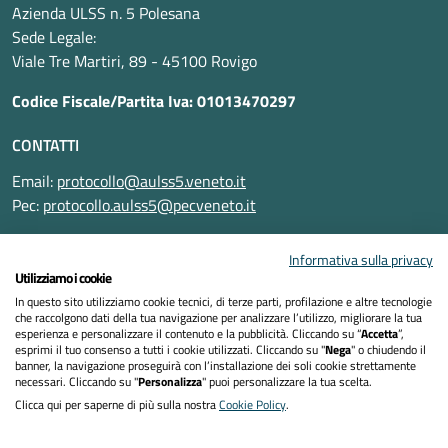
Azienda ULSS n. 5 Polesana
Sede Legale:
Viale Tre Martiri, 89 - 45100 Rovigo
Codice Fiscale/Partita Iva: 01013470297
CONTATTI
Email:
protocollo@aulss5.veneto.it
Pec:
protocollo.aulss5@pecveneto.it
SEGUICI SU
Informativa sulla privacy
Utilizziamo i cookie
In questo sito utilizziamo cookie tecnici, di terze parti, profilazione e altre tecnologie
che raccolgono dati della tua navigazione per analizzare l’utilizzo, migliorare la tua
esperienza e personalizzare il contenuto e la pubblicità. Cliccando su “
Accetta
”,
Informativa privacy
esprimi il tuo consenso a tutti i cookie utilizzati. Cliccando su "
Nega
" o chiudendo il
banner, la navigazione proseguirà con l’installazione dei soli cookie strettamente
necessari. Cliccando su "
Personalizza
" puoi personalizzare la tua scelta.
Dichiarazione di accessibilità
Clicca qui per saperne di più sulla nostra
Cookie Policy
.
Note legali