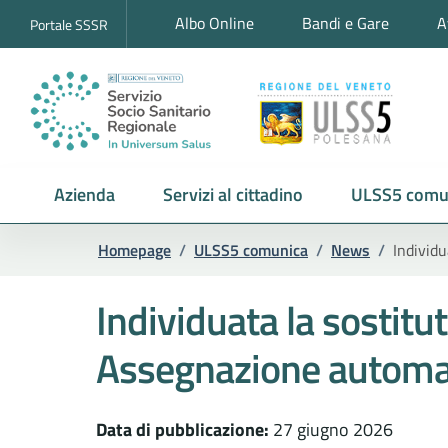
Albo Online
Bandi e Gare
A
Portale SSSR
Azienda
Servizi al cittadino
ULSS5 comu
Homepage
/
ULSS5 comunica
/
News
/
Individu
Individuata la sostitut
Assegnazione automatica
Data di pubblicazione:
27 giugno 2026