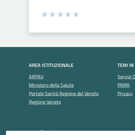
Seleziona una valutazione da 1 a 5
Valuta 1 stelle su 5
Valuta 2 stelle su 5
Valuta 3 stelle su 5
Valuta 4 stelle su 5
Valuta 5 stelle su 5
AREA ISTITUZIONALE
TEMI IN
ARPAV
Servizi 
Ministero della Salute
PNRR
Portale Sanità Regione del Veneto
Privacy
Regione Veneto