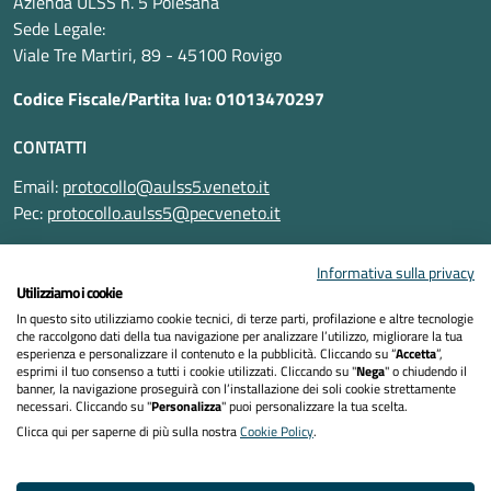
Azienda ULSS n. 5 Polesana
Sede Legale:
Viale Tre Martiri, 89 - 45100 Rovigo
Codice Fiscale/Partita Iva: 01013470297
CONTATTI
Email:
protocollo@aulss5.veneto.it
Pec:
protocollo.aulss5@pecveneto.it
SEGUICI SU
Informativa sulla privacy
Utilizziamo i cookie
In questo sito utilizziamo cookie tecnici, di terze parti, profilazione e altre tecnologie
che raccolgono dati della tua navigazione per analizzare l’utilizzo, migliorare la tua
esperienza e personalizzare il contenuto e la pubblicità. Cliccando su “
Accetta
”,
Informativa privacy
esprimi il tuo consenso a tutti i cookie utilizzati. Cliccando su "
Nega
" o chiudendo il
banner, la navigazione proseguirà con l’installazione dei soli cookie strettamente
necessari. Cliccando su "
Personalizza
" puoi personalizzare la tua scelta.
Dichiarazione di accessibilità
Clicca qui per saperne di più sulla nostra
Cookie Policy
.
Note legali