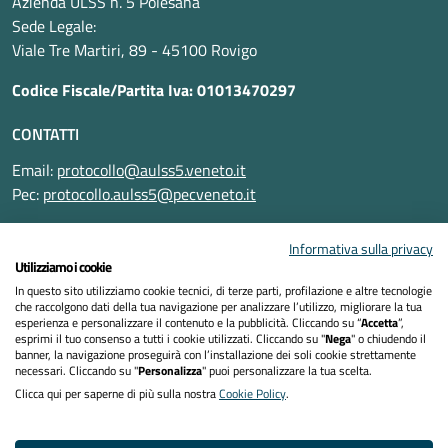
Azienda ULSS n. 5 Polesana
Sede Legale:
Viale Tre Martiri, 89 - 45100 Rovigo
Codice Fiscale/Partita Iva: 01013470297
CONTATTI
Email:
protocollo@aulss5.veneto.it
Pec:
protocollo.aulss5@pecveneto.it
SEGUICI SU
Informativa sulla privacy
Utilizziamo i cookie
In questo sito utilizziamo cookie tecnici, di terze parti, profilazione e altre tecnologie
che raccolgono dati della tua navigazione per analizzare l’utilizzo, migliorare la tua
esperienza e personalizzare il contenuto e la pubblicità. Cliccando su “
Accetta
”,
Informativa privacy
esprimi il tuo consenso a tutti i cookie utilizzati. Cliccando su "
Nega
" o chiudendo il
banner, la navigazione proseguirà con l’installazione dei soli cookie strettamente
necessari. Cliccando su "
Personalizza
" puoi personalizzare la tua scelta.
Dichiarazione di accessibilità
Clicca qui per saperne di più sulla nostra
Cookie Policy
.
Note legali