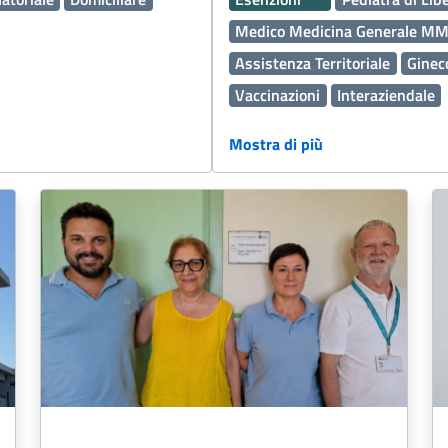
Medico Medicina Generale M
Assistenza Territoriale
Gineco
Vaccinazioni
Interaziendale
Percorso Diagnostico Terapeut
Mostra di più
Medicina Generale
Oculistica
Servizi Distrettuali
Operatori
Continuità assistenziale ex Gu
Disabilità
Sport
Cure Pallia
Fascicolo Sanitario Elettronico
Oncologia
Edilizia
Malattie
Accreditamento
Salute Ment
Vaccini
Malattie rare
Viole
Medicina generale
Prevenzio