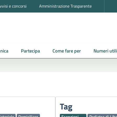
vvisi e concorsi
Amministrazione Trasparente
nica
Partecipa
Come fare per
Numeri utili
Tag
atoriale
Domiciliare
Esenzioni
Pediatra di Lib