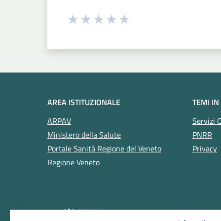
Seleziona una valutazione da 1 a 5
Valuta 1 stelle su 5
Valuta 2 stelle su 5
Valuta 3 stelle su 5
Valuta 4 stelle su 5
Valuta 5 stelle su 5
AREA ISTITUZIONALE
TEMI IN
ARPAV
Servizi 
Ministero della Salute
PNRR
Portale Sanità Regione del Veneto
Privacy
Regione Veneto