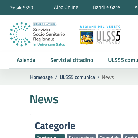
Albo Online
Bandi e Gare
A
Portale SSSR
Azienda
Servizi al cittadino
ULSS5 comu
Homepage
/
ULSS5 comunica
/
News
News
Categorie
Territorio
Prevenzione
Ospedale
Ambul