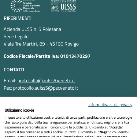
RIFERIMENTI
Azienda ULSS n. 5 Polesana
Sede Legale:
Viale Tre Martiri, 89 - 45100 Rovigo
Codice Fiscale/Partita Iva: 01013470297
CONTATTI
Email:
protocollo@aulss5.veneto.it
Pec:
protocollo.aulss5@pecveneto.it
SEGUICI SU
Informativa sulla privacy
Utilizziamo i cookie
In questo sito utilizziamo cookie tecnici, di terze parti, profilazione e altre tecnologie
che raccolgono dati della tua navigazione per analizzare l’utilizzo, migliorare la tua
esperienza e personalizzare il contenuto e la pubblicità. Cliccando su “
Accetta
”,
Informativa privacy
esprimi il tuo consenso a tutti i cookie utilizzati. Cliccando su "
Nega
" o chiudendo il
banner, la navigazione proseguirà con l’installazione dei soli cookie strettamente