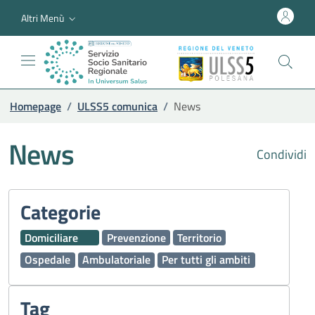
Altri Menù
Homepage
/
ULSS5 comunica
/
News
News
Condividi
Categorie
Domiciliare
Prevenzione
Territorio
Ospedale
Ambulatoriale
Per tutti gli ambiti
Tag