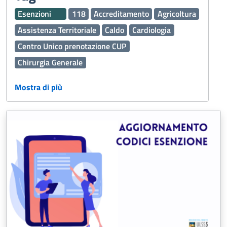
Esenzioni
118
Accreditamento
Agricoltura
Assistenza Territoriale
Caldo
Cardiologia
Centro Unico prenotazione CUP
Chirurgia Generale
Continuità assistenziale ex Guardia Medica
Mostra di più
Cure Palliative
Dermatologia
Disabilità
Edilizia
Emergenza Sanitaria
Fascicolo Sanitario Elettronico FSE
Ginecologia e Ostetricia
Igiene Alimenti
Inclusione
Laboratorio Analisi
Malattie
Malattie rare
Medicina Generale
Medicina generale
Medicina Trasfusionale
Medico Medicina Generale MMG
Nefrologia e Dialisi
Oculistica
Oncologia