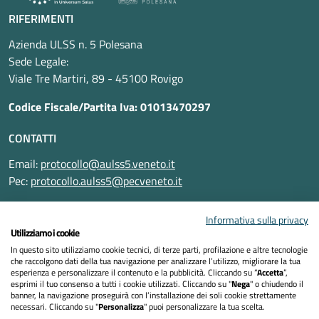
RIFERIMENTI
Azienda ULSS n. 5 Polesana
Sede Legale:
Viale Tre Martiri, 89 - 45100 Rovigo
Codice Fiscale/Partita Iva: 01013470297
CONTATTI
Email:
protocollo@aulss5.veneto.it
Pec:
protocollo.aulss5@pecveneto.it
SEGUICI SU
Informativa sulla privacy
Utilizziamo i cookie
In questo sito utilizziamo cookie tecnici, di terze parti, profilazione e altre tecnologie
che raccolgono dati della tua navigazione per analizzare l’utilizzo, migliorare la tua
esperienza e personalizzare il contenuto e la pubblicità. Cliccando su “
Accetta
”,
Informativa privacy
esprimi il tuo consenso a tutti i cookie utilizzati. Cliccando su "
Nega
" o chiudendo il
banner, la navigazione proseguirà con l’installazione dei soli cookie strettamente
necessari. Cliccando su "
Personalizza
" puoi personalizzare la tua scelta.
Dichiarazione di accessibilità