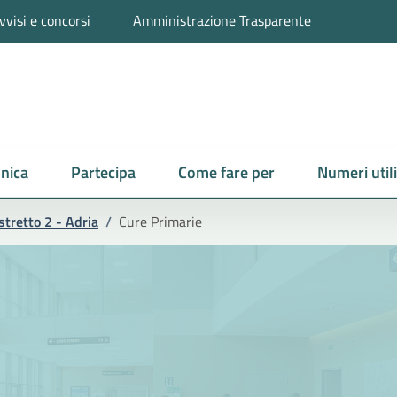
vvisi e concorsi
Amministrazione Trasparente
nica
Partecipa
Come fare per
Numeri utili
stretto 2 - Adria
/
Cure Primarie