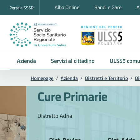
Albo Online
Bandi e Gare
A
Portale SSSR
Azienda
Servizi al cittadino
ULSS5 comu
Homepage
/
Azienda
/
Distretti e Territorio
/
Di
Cure Primarie
Distretto Adria