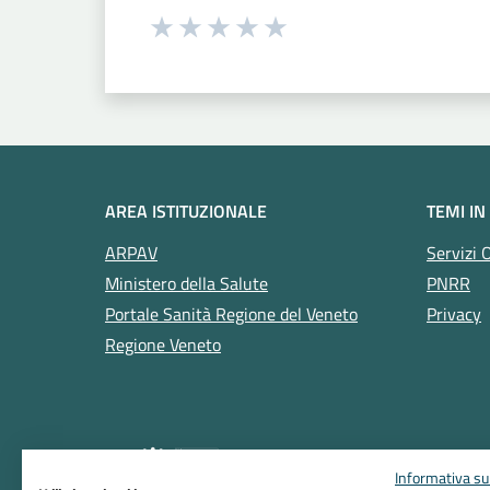
Seleziona una valutazione da 1 a 5
Valuta 1 stelle su 5
Valuta 2 stelle su 5
Valuta 3 stelle su 5
Valuta 4 stelle su 5
Valuta 5 stelle su 5
AREA ISTITUZIONALE
TEMI IN
ARPAV
Servizi 
Ministero della Salute
PNRR
Portale Sanità Regione del Veneto
Privacy
Regione Veneto
Informativa sul