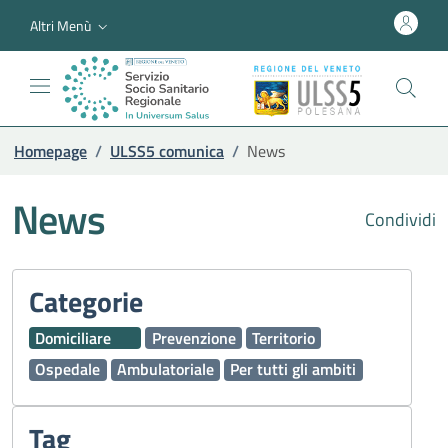
Altri Menù
Homepage
/
ULSS5 comunica
/
News
News
Condividi
Categorie
Domiciliare
Prevenzione
Territorio
Ospedale
Ambulatoriale
Per tutti gli ambiti
Tag