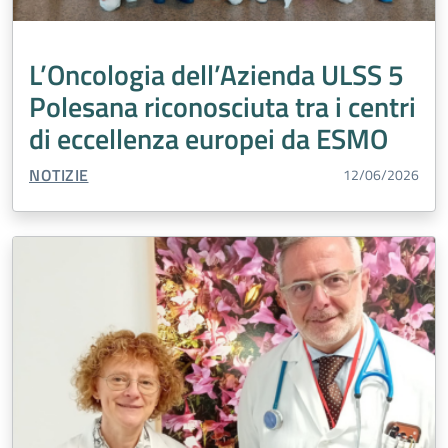
Medicina Trasfusionale
Inclusione
Edilizia
Malattie
Tumori
Laboratorio Analisi
L’Oncologia dell’Azienda ULSS 5
Cardiologia
Accreditamento
Salute Mentale
Polesana riconosciuta tra i centri
Agricoltura
Percorso Nascita
Vaccini
di eccellenza europei da ESMO
Malattie rare
Violenza di genere
TIPO CONTENUTO:
NOTIZIE
12/06/2026
Chirurgia Generale
Turismo
Medicina generale
Prevenzione
Esenzioni
Urologia