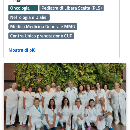
Oncologia
Pediatra di Libera Scelta (PLS)
Nefrologia e Dialisi
Medico Medicina Generale MMG
Centro Unico prenotazione CUP
Assistenza Territoriale
Ginecologia e Ostetricia
Mostra di più
Dermatologia
Vaccinazioni
Interaziendale
Percorso Diagnostico Terapeutico Assistenziale PDTA
118
Medicina Generale
Oculistica
Emergenza Sanitaria
Servizi Online
Servizi Distrettuali
Operatori Socio Sanitari OSS
Continuità assistenziale ex Guardia Medica
Presidi Territoriali
Disabilità
Sport
Cure Palliative
Igiene Alimenti
Caldo
Prenotazioni
Fascicolo Sanitario Elettronico FSE