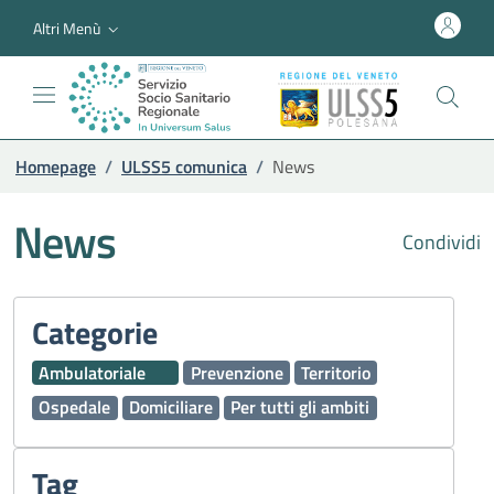
Altri Menù
Homepage
/
ULSS5 comunica
/
News
News
Condividi
Categorie
Ambulatoriale
Prevenzione
Territorio
Ospedale
Domiciliare
Per tutti gli ambiti
Tag