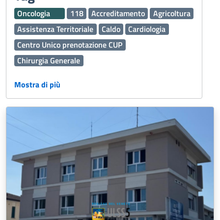
Oncologia
118
Accreditamento
Agricoltura
Assistenza Territoriale
Caldo
Cardiologia
Centro Unico prenotazione CUP
Chirurgia Generale
Continuità assistenziale ex Guardia Medica
Mostra di più
Cure Palliative
Dermatologia
Disabilità
Edilizia
Emergenza Sanitaria
Esenzioni
Fascicolo Sanitario Elettronico FSE
Ginecologia e Ostetricia
Igiene Alimenti
Inclusione
Laboratorio Analisi
Malattie
Malattie rare
Medicina Generale
Medicina generale
Medicina Trasfusionale
Medico Medicina Generale MMG
Nefrologia e Dialisi
Oculistica