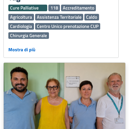
Cure Palliative
118
Accreditamento
Agricoltura
Assistenza Territoriale
Caldo
Cardiologia
Centro Unico prenotazione CUP
Chirurgia Generale
Continuità assistenziale ex Guardia Medica
Mostra di più
Dermatologia
Disabilità
Edilizia
Emergenza Sanitaria
Esenzioni
Fascicolo Sanitario Elettronico FSE
Ginecologia e Ostetricia
Igiene Alimenti
Inclusione
Laboratorio Analisi
Malattie
Malattie rare
Medicina Generale
Medicina generale
Medicina Trasfusionale
Medico Medicina Generale MMG
Nefrologia e Dialisi
Oculistica
Oncologia