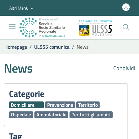
Altri Menù
Homepage
/
ULSS5 comunica
/
News
News
Condividi
Categorie
Domiciliare
Prevenzione
Territorio
Ospedale
Ambulatoriale
Per tutti gli ambiti
Tag