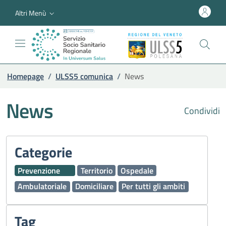
Altri Menù
Homepage
/
ULSS5 comunica
/
News
News
Condividi
Categorie
Prevenzione
Territorio
Ospedale
Ambulatoriale
Domiciliare
Per tutti gli ambiti
Tag