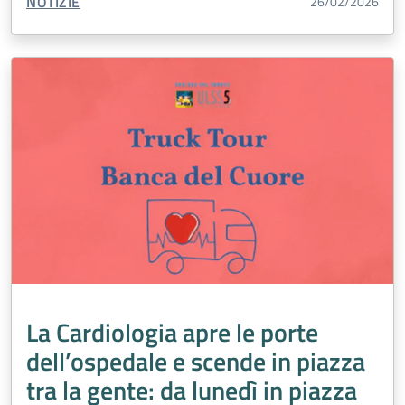
TIPO CONTENUTO:
NOTIZIE
26/02/2026
La Cardiologia apre le porte
dell’ospedale e scende in piazza
tra la gente: da lunedì in piazza