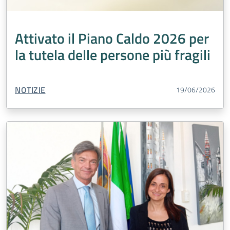
Medicina Trasfusionale
Inclusione
Oncologia
Edilizia
Malattie
Tumori
Laboratorio Analisi
Attivato il Piano Caldo 2026 per
Cardiologia
Accreditamento
Salute Mentale
la tutela delle persone più fragili
Agricoltura
Percorso Nascita
Vaccini
Malattie rare
Violenza di genere
TIPO CONTENUTO:
NOTIZIE
19/06/2026
Chirurgia Generale
Turismo
Medicina generale
Prevenzione
Esenzioni
Urologia