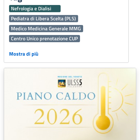
Nefrologia e Dialisi
Pediatra di Libera Scelta (PLS)
Medico Medicina Generale MMG
Centro Unico prenotazione CUP
Assistenza Territoriale
Ginecologia e Ostetricia
Mostra di più
Dermatologia
Vaccinazioni
Interaziendale
Percorso Diagnostico Terapeutico Assistenziale PDTA
118
Medicina Generale
Oculistica
Emergenza Sanitaria
Servizi Online
Servizi Distrettuali
Operatori Socio Sanitari OSS
Continuità assistenziale ex Guardia Medica
Presidi Territoriali
Disabilità
Sport
Cure Palliative
Igiene Alimenti
Caldo
Prenotazioni
Fascicolo Sanitario Elettronico FSE