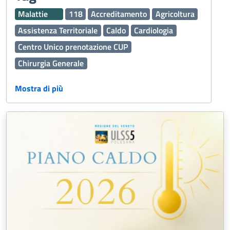
Malattie
118
Accreditamento
Agricoltura
Assistenza Territoriale
Caldo
Cardiologia
Centro Unico prenotazione CUP
Chirurgia Generale
Continuità assistenziale ex Guardia Medica
Mostra di più
Cure Palliative
Dermatologia
Disabilità
Edilizia
Emergenza Sanitaria
Esenzioni
Fascicolo Sanitario Elettronico FSE
Ginecologia e Ostetricia
Igiene Alimenti
Inclusione
Laboratorio Analisi
Malattie rare
Medicina Generale
Medicina generale
Medicina Trasfusionale
Medico Medicina Generale MMG
Nefrologia e Dialisi
Oculistica
Oncologia