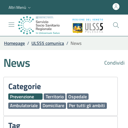
Altri Menù
Homepage
/
ULSS5 comunica
/
News
News
Condividi
Categorie
Prevenzione
Territorio
Ospedale
Ambulatoriale
Domiciliare
Per tutti gli ambiti
Tag