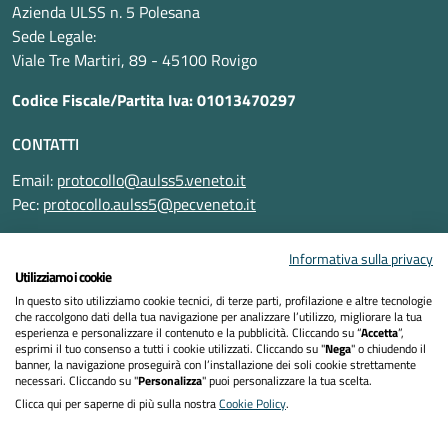
Azienda ULSS n. 5 Polesana
Sede Legale:
Viale Tre Martiri, 89 - 45100 Rovigo
Codice Fiscale/Partita Iva: 01013470297
CONTATTI
Email:
protocollo@aulss5.veneto.it
Pec:
protocollo.aulss5@pecveneto.it
SEGUICI SU
Informativa sulla privacy
Utilizziamo i cookie
In questo sito utilizziamo cookie tecnici, di terze parti, profilazione e altre tecnologie
che raccolgono dati della tua navigazione per analizzare l’utilizzo, migliorare la tua
esperienza e personalizzare il contenuto e la pubblicità. Cliccando su “
Accetta
”,
Informativa privacy
esprimi il tuo consenso a tutti i cookie utilizzati. Cliccando su "
Nega
" o chiudendo il
banner, la navigazione proseguirà con l’installazione dei soli cookie strettamente
necessari. Cliccando su "
Personalizza
" puoi personalizzare la tua scelta.
Dichiarazione di accessibilità
Clicca qui per saperne di più sulla nostra
Cookie Policy
.
Note legali