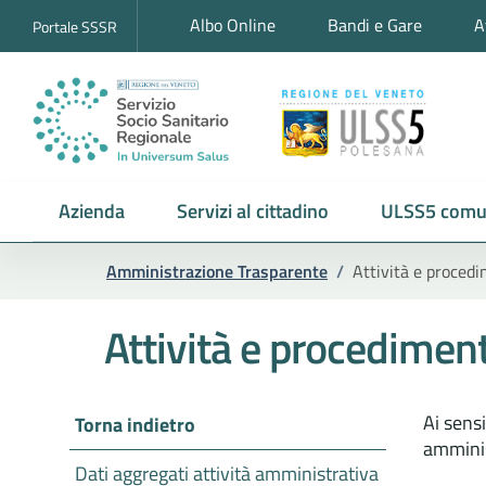
Albo Online
Bandi e Gare
A
Portale SSSR
Azienda
Servizi al cittadino
ULSS5 comu
Amministrazione Trasparente
/
Attività e procedi
Attività e procediment
Ai sens
Torna indietro
amminis
Dati aggregati attività amministrativa