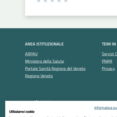
Valuta 1 stelle su 5
Valuta 2 stelle su 5
Valuta 3 stelle su 5
Valuta 4 stelle su 5
Valuta 5 stelle su 5
AREA ISTITUZIONALE
TEMI IN
ARPAV
Servizi 
Ministero della Salute
PNRR
Portale Sanità Regione del Veneto
Privacy
Regione Veneto
Informativa sul
Utilizziamo i cookie