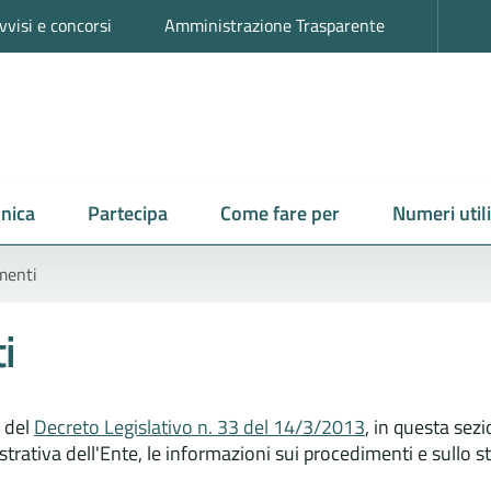
vvisi e concorsi
Amministrazione Trasparente
nica
Partecipa
Come fare per
Numeri utili
menti
i
i del
Decreto Legislativo n. 33 del 14/3/2013
, in questa sezio
trativa dell'Ente, le informazioni sui procedimenti e sullo st