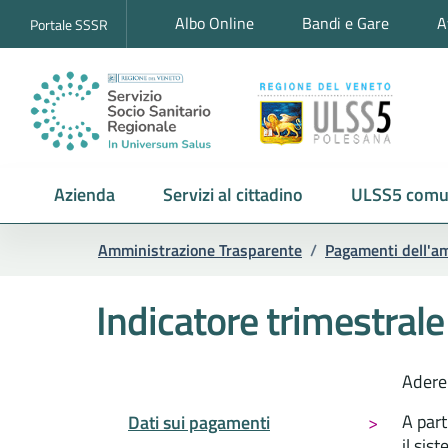
Albo Online
Bandi e Gare
A
Portale SSSR
Azienda
Servizi al cittadino
ULSS5 comu
Amministrazione Trasparente
/
Pagamenti dell'a
Indicatore trimestral
Adere
A par
Dati sui pagamenti
il sis