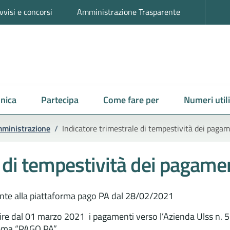
vvisi e concorsi
Amministrazione Trasparente
nica
Partecipa
Come fare per
Numeri utili
mministrazione
/
Indicatore trimestrale di tempestività dei pagam
e di tempestività dei pagame
nte alla piattaforma pago PA dal 28/02/2021
tire dal 01 marzo 2021 i pagamenti verso l’Azienda Ulss n. 
tema “PAGO PA”.