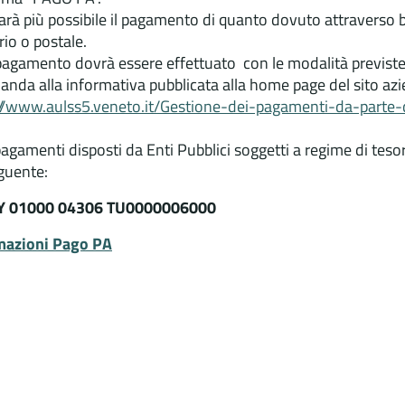
rà più possibile il pagamento di quanto dovuto attraverso bo
io o postale.
pagamento dovrà essere effettuato con le modalità previs
anda alla informativa pubblicata alla home page del sito azien
://www.aulss5.veneto.it/Gestione-dei-pagamenti-da-parte-di
pagamenti disposti da Enti Pubblici soggetti a regime di teso
eguente:
 Y 01000 04306 TU0000006000
mazioni Pago PA