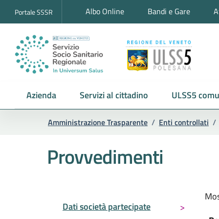
Albo Online
Bandi e Gare
A
Portale SSSR
Azienda
Servizi al cittadino
ULSS5 comu
Amministrazione Trasparente
/
Enti controllati
/
Provvedimenti
Mos
Dati società partecipate