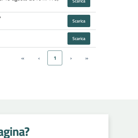
Scarica
7
Scarica
Scarica
«
‹
1
›
»
agina?