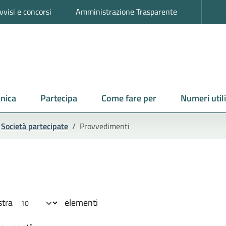
vvisi e concorsi
Amministrazione Trasparente
nica
Partecipa
Come fare per
Numeri utili
Società partecipate
/
Provvedimenti
tra
elementi