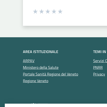
Seleziona una valutazione da 1 a 5
Valuta 1 stelle su 5
Valuta 2 stelle su 5
Valuta 3 stelle su 5
Valuta 4 stelle su 5
Valuta 5 stelle su 5
AREA ISTITUZIONALE
TEMI IN
ARPAV
Servizi 
Ministero della Salute
PNRR
Portale Sanità Regione del Veneto
Privacy
Regione Veneto