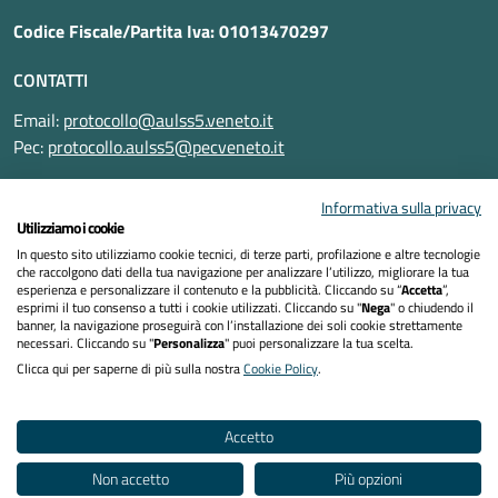
Codice Fiscale/Partita Iva: 01013470297
CONTATTI
Email:
protocollo@aulss5.veneto.it
Pec:
protocollo.aulss5@pecveneto.it
SEGUICI SU
Informativa sulla privacy
Utilizziamo i cookie
In questo sito utilizziamo cookie tecnici, di terze parti, profilazione e altre tecnologie
che raccolgono dati della tua navigazione per analizzare l’utilizzo, migliorare la tua
esperienza e personalizzare il contenuto e la pubblicità. Cliccando su “
Accetta
”,
Informativa privacy
esprimi il tuo consenso a tutti i cookie utilizzati. Cliccando su "
Nega
" o chiudendo il
banner, la navigazione proseguirà con l’installazione dei soli cookie strettamente
necessari. Cliccando su "
Personalizza
" puoi personalizzare la tua scelta.
Dichiarazione di accessibilità
Clicca qui per saperne di più sulla nostra
Cookie Policy
.
Note legali
Accetto
Cookies policy
Non accetto
Più opzioni
Mappa del sito