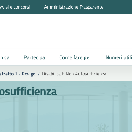
vvisi e concorsi
Amministrazione Trasparente
nica
Partecipa
Come fare per
Numeri utili
stretto 1 - Rovigo
/
Disabilità E Non Autosufficienza
osufficienza