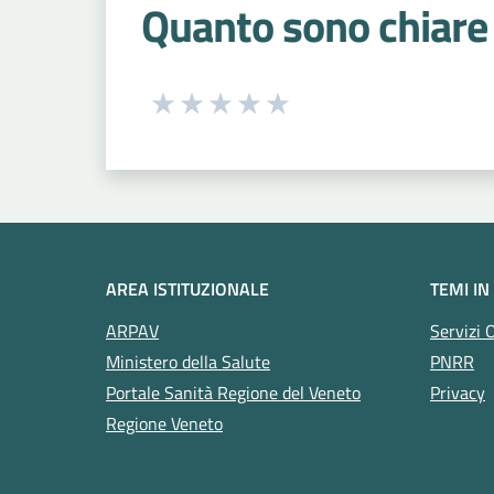
Quanto sono chiare 
Seleziona una valutazione da 1 a 5
Valuta 1 stelle su 5
Valuta 2 stelle su 5
Valuta 3 stelle su 5
Valuta 4 stelle su 5
Valuta 5 stelle su 5
AREA ISTITUZIONALE
TEMI IN
ARPAV
Servizi 
Ministero della Salute
PNRR
Portale Sanità Regione del Veneto
Privacy
Regione Veneto