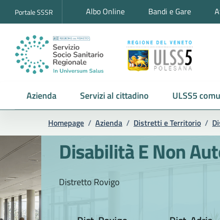
Albo Online
Bandi e Gare
A
Portale SSSR
Azienda
Servizi al cittadino
ULSS5 comu
Homepage
/
Azienda
/
Distretti e Territorio
/
Di
Disabilità E Non Aut
Distretto Rovigo