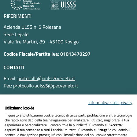
RIFERIMENTI
Azienda ULSS n. 5 Polesana
Sede Legale:
Viale Tre Martiri, 89 - 45100 Rovigo
Codice Fiscale/Partita Iva: 01013470297
CONTATTI
Email:
protocollo@aulss5.veneto.it
Pec:
protocollo.aulss5@pecveneto.it
SEGUICI SU
Informativa sulla privacy
Utilizziamo i cookie
In questo sito utilizziamo cookie tecnici, di terze parti, profilazione e altre tecnologie
che raccolgono dati della tua navigazione per analizzare l’utilizzo, migliorare la tua
esperienza e personalizzare il contenuto e la pubblicità. Cliccando su “
Accetta
”,
Informativa privacy
esprimi il tuo consenso a tutti i cookie utilizzati. Cliccando su "
Nega
" o chiudendo il
banner, la navigazione proseguirà con l’installazione dei soli cookie strettamente