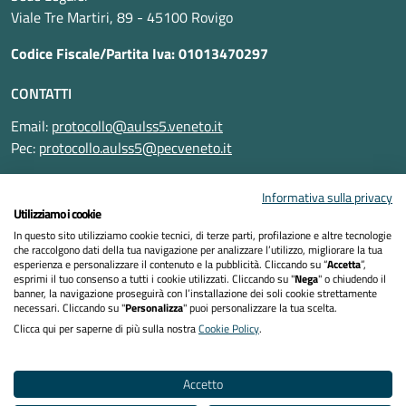
Viale Tre Martiri, 89 - 45100 Rovigo
Codice Fiscale/Partita Iva: 01013470297
CONTATTI
Email:
protocollo@aulss5.veneto.it
Pec:
protocollo.aulss5@pecveneto.it
SEGUICI SU
Informativa sulla privacy
Utilizziamo i cookie
In questo sito utilizziamo cookie tecnici, di terze parti, profilazione e altre tecnologie
che raccolgono dati della tua navigazione per analizzare l’utilizzo, migliorare la tua
esperienza e personalizzare il contenuto e la pubblicità. Cliccando su “
Accetta
”,
Informativa privacy
esprimi il tuo consenso a tutti i cookie utilizzati. Cliccando su "
Nega
" o chiudendo il
banner, la navigazione proseguirà con l’installazione dei soli cookie strettamente
necessari. Cliccando su "
Personalizza
" puoi personalizzare la tua scelta.
Dichiarazione di accessibilità
Clicca qui per saperne di più sulla nostra
Cookie Policy
.
Note legali
Accetto
Cookies policy