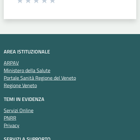
Seleziona una valutazione da 1 a 5 stelle
Valuta 1 stelle su 5
Valuta 2 stelle su 5
Valuta 3 stelle su 5
Valuta 4 stelle su 5
Valuta 5 stelle su 5
AREA ISTITUZIONALE
ARPAV
Ministero della Salute
Portale Sanità Regione del Veneto
Regione Veneto
TEMI IN EVIDENZA
Servizi Online
PNRR
Privacy
SERVIZI A SUPPORTO