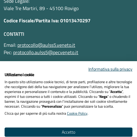
Sede Legale:
Viale Tre Martiri, 89 - 45100 Rovigo
Codice Fiscale/Partita Iva: 01013470297
CONTATTI
Email:
protocollo@aulss5.veneto.it
Pec:
protocollo.aulss5@pecveneto.it
SEGUICI SU
Informativa sulla privacy
Utilizziamo i cookie
In questo sito utilizziamo cookie tecnici, di terze parti, profilazione e altre tecnologie
che raccolgono dati della tua navigazione per analizzare l’utilizzo, migliorare la tua
esperienza e personalizzare il contenuto e la pubblicità. Cliccando su “
Accetta
”,
Informativa privacy
esprimi il tuo consenso a tutti i cookie utilizzati. Cliccando su "
Nega
" o chiudendo il
banner, la navigazione proseguirà con l’installazione dei soli cookie strettamente
necessari. Cliccando su "
Personalizza
" puoi personalizzare la tua scelta.
Dichiarazione di accessibilità
Clicca qui per saperne di più sulla nostra
Cookie Policy
.
Note legali
Accetto
Cookies policy