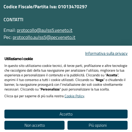
Codice Fiscale/Partita Iva: 01013470297
CONTATTI
Email:
protocollo@aulss5.veneto.it
Pec:
protocollo.aulss5@pecveneto.it
SEGUICI SU
Informativa sulla privacy
Utilizziamo i cookie
In questo sito utilizziamo cookie tecnici, di terze parti, profilazione e altre tecnologie
che raccolgono dati della tua navigazione per analizzare l’utilizzo, migliorare la tua
esperienza e personalizzare il contenuto e la pubblicità. Cliccando su “
Accetta
”,
Informativa privacy
esprimi il tuo consenso a tutti i cookie utilizzati. Cliccando su "
Nega
" o chiudendo il
banner, la navigazione proseguirà con l’installazione dei soli cookie strettamente
necessari. Cliccando su "
Personalizza
" puoi personalizzare la tua scelta.
Dichiarazione di accessibilità
Clicca qui per saperne di più sulla nostra
Cookie Policy
.
Note legali
Accetto
Cookies policy
Non accetto
Più opzioni
Mappa del sito