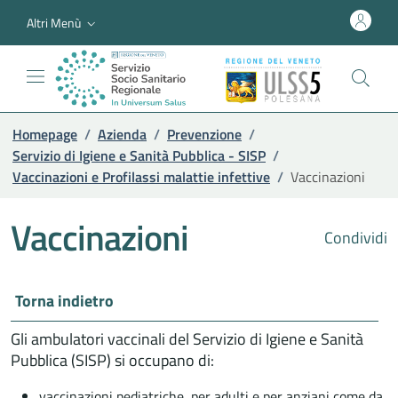
Altri Menù
Homepage
/
Azienda
/
Prevenzione
/
Servizio di Igiene e Sanità Pubblica - SISP
/
Vaccinazioni e Profilassi malattie infettive
/
Vaccinazioni
Vaccinazioni
Condividi
Torna indietro
Gli ambulatori vaccinali del Servizio di Igiene e Sanità
Pubblica (SISP) si occupano di:
vaccinazioni pediatriche, per adulti e per anziani come da