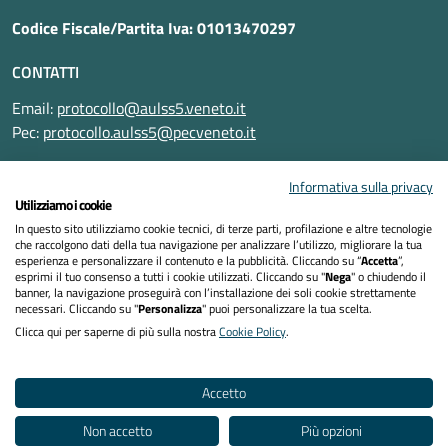
Codice Fiscale/Partita Iva: 01013470297
CONTATTI
Email:
protocollo@aulss5.veneto.it
Pec:
protocollo.aulss5@pecveneto.it
SEGUICI SU
Informativa sulla privacy
Utilizziamo i cookie
In questo sito utilizziamo cookie tecnici, di terze parti, profilazione e altre tecnologie
che raccolgono dati della tua navigazione per analizzare l’utilizzo, migliorare la tua
esperienza e personalizzare il contenuto e la pubblicità. Cliccando su “
Accetta
”,
Informativa privacy
esprimi il tuo consenso a tutti i cookie utilizzati. Cliccando su "
Nega
" o chiudendo il
banner, la navigazione proseguirà con l’installazione dei soli cookie strettamente
necessari. Cliccando su "
Personalizza
" puoi personalizzare la tua scelta.
Dichiarazione di accessibilità
Clicca qui per saperne di più sulla nostra
Cookie Policy
.
Note legali
Accetto
Cookies policy
Non accetto
Più opzioni
Mappa del sito